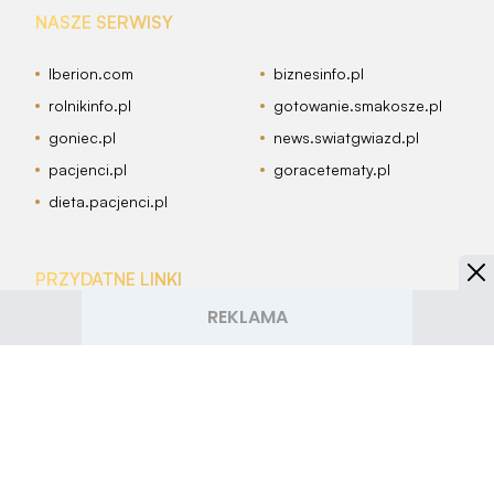
NASZE SERWISY
Iberion.com
biznesinfo.pl
rolnikinfo.pl
gotowanie.smakosze.pl
goniec.pl
news.swiatgwiazd.pl
pacjenci.pl
goracetematy.pl
dieta.pacjenci.pl
PRZYDATNE LINKI
Archiwum
Autorzy artykułów
Kontakt
Mapa serwisu
Reklama w Smakosze.pl