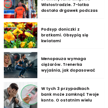
Wisłostradzie. 7-latka
dostała drgawek podczas
podróży
Podsyp doniczki z
bratkami. Obsypią się
kwiatami
Menopauza wymaga
ciężarów. Trenerka
wyjaśnia, jak dopasować
trening do kobiecego
organizmu
W tych 3 przypadkach
bank może zamknąć Twoje
konto. O ostatnim wielu
klientów nie ma pojęcia