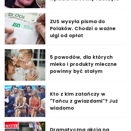
krzyczeć. Publika zamarła
ZUS wysyła pisma do
Polaków. Chodzi o ważne
ulgi od opłat
5 powodów, dla których
mleko i produkty mleczne
powinny być stałym
elementem diety roczniaka
Kto z kim zatańczy w
"Tańcu z gwiazdami"? Już
wiadomo
Dramatyczna akcja na