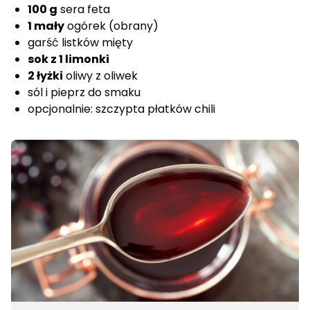
100 g
sera feta
1 mały
ogórek (obrany)
garść listków mięty
sok z 1 limonki
2 łyżki
oliwy z oliwek
sól i pieprz do smaku
opcjonalnie: szczypta płatków chili