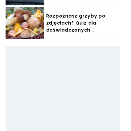
jest najzdrowsza
Rozpoznasz grzyby po
zdjęciach? Quiz dla
doświadczonych
grzybiarzy