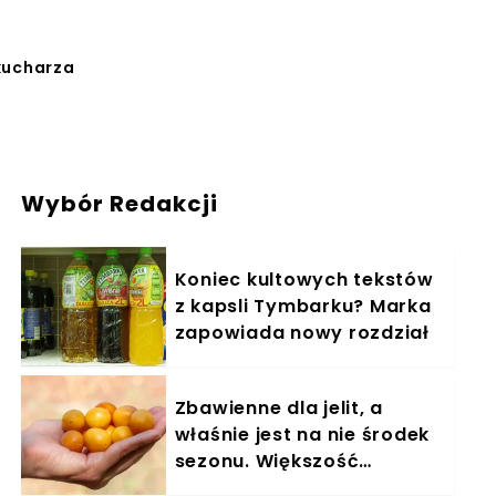
 kucharza
Wybór Redakcji
Koniec kultowych tekstów
z kapsli Tymbarku? Marka
zapowiada nowy rozdział
Zbawienne dla jelit, a
właśnie jest na nie środek
sezonu. Większość
powinna jeść garściami