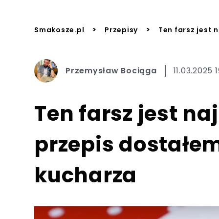
>
>
Smakosze.pl
Przepisy
Ten farsz jest
Przemysław Bociąga
11.03.2025 
Ten farsz jest na
przepis dostałe
kucharza