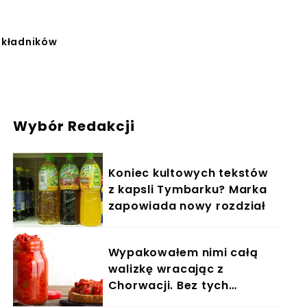
 składników
Wybór Redakcji
Koniec kultowych tekstów
z kapsli Tymbarku? Marka
zapowiada nowy rozdział
Wypakowałem nimi całą
walizkę wracając z
Chorwacji. Bez tych
słoików nie ma dla mnie