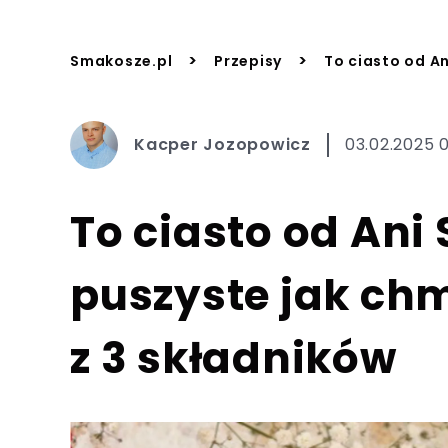
>
>
Smakosze.pl
Przepisy
To ciasto od An
Kacper Jozopowicz
03.02.2025 
To ciasto od Ani
puszyste jak chm
z 3 składników