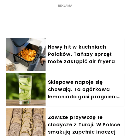
śniadania
Nowy hit w kuchniach
Polaków. Tańszy sprzęt
może zastąpić air fryera
Sklepowe napoje się
chowają. Ta ogórkowa
lemoniada gasi pragnienie
w sekundę
Zawsze przywożę te
słodycze z Turcji. W Polsce
smakują zupełnie inaczej