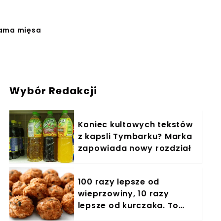
rama mięsa
Wybór Redakcji
Koniec kultowych tekstów
z kapsli Tymbarku? Marka
zapowiada nowy rozdział
100 razy lepsze od
wieprzowiny, 10 razy
lepsze od kurczaka. To
mięso to złoto