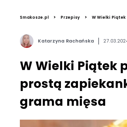
>
>
Smakosze.pl
Przepisy
W Wielki Piąte
Katarzyna Rachańska
27.03.202
W Wielki Piątek
prostą zapiekank
grama mięsa