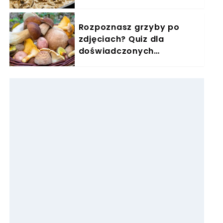
zimę się zajadam
Rozpoznasz grzyby po
zdjęciach? Quiz dla
doświadczonych
grzybiarzy