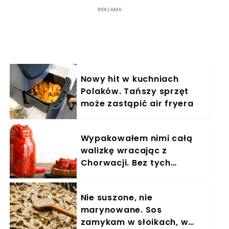
Nowy hit w kuchniach
Polaków. Tańszy sprzęt
może zastąpić air fryera
Wypakowałem nimi całą
walizkę wracając z
Chorwacji. Bez tych
słoików nie ma dla mnie
śniadania
Nie suszone, nie
marynowane. Sos
zamykam w słoikach, w