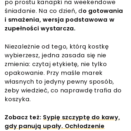
po prostu kanapki na weekendowe
śniadanie. Na co dzień, d
o gotowania
i smażenia, wersja podstawowa w
zupełności wystarcza.
Niezależnie od tego, którą kostkę
wybierzesz, jedna zasada się nie
zmienia: czytaj etykietę, nie tylko
opakowanie. Przy maśle marek
własnych to jedyny pewny sposób,
żeby wiedzieć, co naprawdę trafia do
koszyka.
Zobacz też:
Sypię szczyptę do kawy,
gdy panują upały. Ochłodzenie