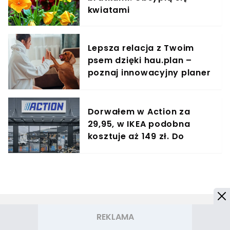
kwiatami
Lepsza relacja z Twoim
psem dzięki hau.plan –
poznaj innowacyjny planer
treningowy
Dorwałem w Action za
29,95, w IKEA podobna
kosztuje aż 149 zł. Do
kuchni nie ma lepszego
cudeńka