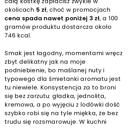
całą kostkę zapłacisz zwykle w
okolicach
5 zł
, choć w promocjach
cena spada nawet poniżej 3 zł
, a 100
gramów produktu dostarcza około
746 kcal.
Smak jest łagodny, momentami wręcz
zbyt delikatny jak na moje
podniebienie, bo maślanej nuty i
typowego dla śmietanki aromatu jest
tu niewiele. Konsystencja za to broni
się bez zarzutu: gładka, jednolita,
kremowa, a po wyjęciu z lodówki dość
szybko robi się na tyle miękka, że bez
trudu się rozsmarowuje. W kuchni