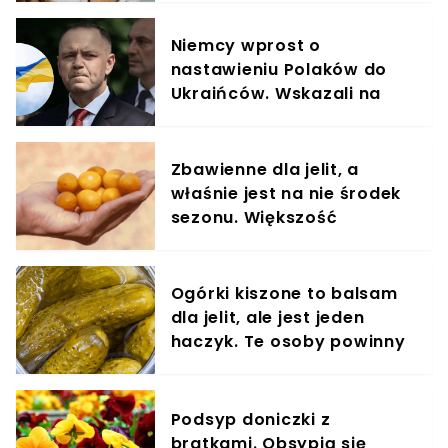
Niemcy wprost o
nastawieniu Polaków do
Ukraińców. Wskazali na
Karola Nawrockiego
Zbawienne dla jelit, a
właśnie jest na nie środek
sezonu. Większość
powinna jeść garściami
Ogórki kiszone to balsam
dla jelit, ale jest jeden
haczyk. Te osoby powinny
omijać je szerokim łukiem
Podsyp doniczki z
bratkami. Obsypią się