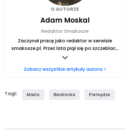
O AUTORZE
Adam Moskal
Redaktor Smakosze
Zaczynał pracę jako redaktor w serwisie
smakosze.pl. Przez lata piął się po szczeblach
przez stanowiska wydawnicze, w serwisach
pyszne.pl, smakosze.pl, domekiogrodek.pl
Zobacz wszystkie artykuły autora >
oraz papilot.pl. Przez ponad rok dbał o serwis
domekiogrodek.pl jako redaktor naczelny.
Profesjonalnie kulinariami zajmuje się ponad
Tagi:
siedem lat, lecz gotowaniem i pisaniem o
Masło
Biedronka
Pieniądze
jedzeniu interesuje się już od dzieciństwa.
Współpracę z Iberionem rozpoczął w 2020
roku.