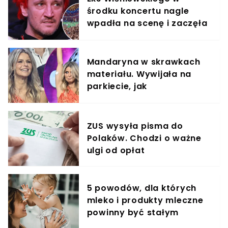
środku koncertu nagle
wpadła na scenę i zaczęła
krzyczeć. Publika zamarła
Mandaryna w skrawkach
materiału. Wywijała na
parkiecie, jak
profesjonalistka
ZUS wysyła pisma do
Polaków. Chodzi o ważne
ulgi od opłat
5 powodów, dla których
mleko i produkty mleczne
powinny być stałym
elementem diety roczniaka