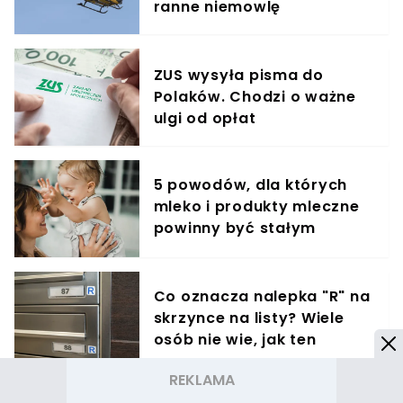
ranne niemowlę
ZUS wysyła pisma do
Polaków. Chodzi o ważne
ulgi od opłat
5 powodów, dla których
mleko i produkty mleczne
powinny być stałym
elementem diety roczniaka
Co oznacza nalepka "R" na
skrzynce na listy? Wiele
osób nie wie, jak ten
znaczek ułatwia życie