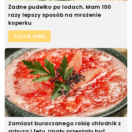
Żadne pudełko po lodach. Mam 100
razy lepszy sposób na mrożenie
koperku
Czytaj dalej
Zamiast buraczanego robię chłodnik z
arbuza i fety. Upały przestały być