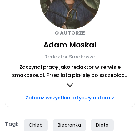
O AUTORZE
Adam Moskal
Redaktor Smakosze
Zaczynał pracę jako redaktor w serwisie
smakosze.pl. Przez lata piął się po szczeblach
przez stanowiska wydawnicze, w serwisach
pyszne.pl, smakosze.pl, domekiogrodek.pl
Zobacz wszystkie artykuły autora >
oraz papilot.pl. Przez ponad rok dbał o serwis
domekiogrodek.pl jako redaktor naczelny.
Profesjonalnie kulinariami zajmuje się ponad
Tagi:
siedem lat, lecz gotowaniem i pisaniem o
Chleb
Biedronka
Dieta
jedzeniu interesuje się już od dzieciństwa.