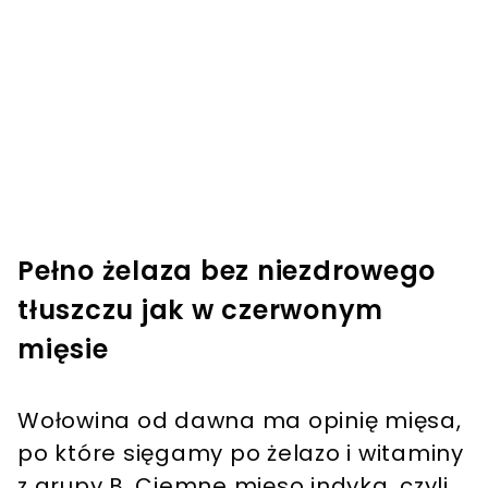
Pełno żelaza bez niezdrowego
tłuszczu jak w czerwonym
mięsie
Wołowina od dawna ma opinię mięsa,
po które sięgamy po żelazo i witaminy
z grupy B. Ciemne mięso indyka, czyli