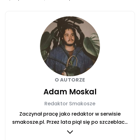
O AUTORZE
Adam Moskal
Redaktor Smakosze
Zaczynał pracę jako redaktor w serwisie
smakosze.pl. Przez lata piął się po szczeblach
przez stanowiska wydawnicze, w serwisach
pyszne.pl, smakosze.pl, domekiogrodek.pl