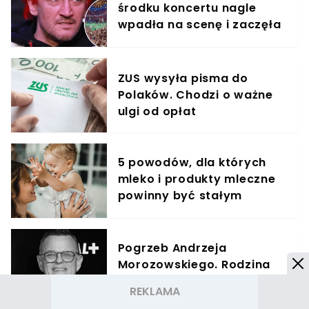
środku koncertu nagle
wpadła na scenę i zaczęła
krzyczeć. Publika zamarła
ZUS wysyła pisma do
Polaków. Chodzi o ważne
ulgi od opłat
5 powodów, dla których
mleko i produkty mleczne
powinny być stałym
elementem diety roczniaka
Pogrzeb Andrzeja
Morozowskiego. Rodzina
przekazała wszystkie
informacje