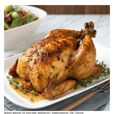
Mięso lepsze niż kurczak, wołowina i wieprzowina; Fot. Canva