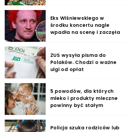
życzenia
Eks Wiśniewskiego w
środku koncertu nagle
wpadła na scenę i zaczęła
krzyczeć. Publika zamarła
ZUS wysyła pisma do
Polaków. Chodzi o ważne
ulgi od opłat
5 powodów, dla których
mleko i produkty mleczne
powinny być stałym
elementem diety roczniaka
Policja szuka rodziców lub