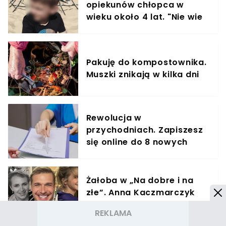
opiekunów chłopca w
wieku około 4 lat. "Nie wie
gdzie mieszka"
Pakuję do kompostownika.
Muszki znikają w kilka dni
Rewolucja w
przychodniach. Zapiszesz
się online do 8 nowych
specjalistów
Żałoba w „Na dobre i na
złe”. Anna Kaczmarczyk
nie żyje. „Ciężko znaleźć
słowa”