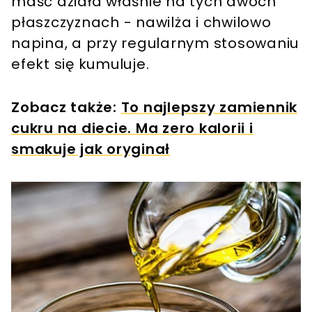
maść działa właśnie na tych dwóch
płaszczyznach - nawilża i chwilowo
napina, a przy regularnym stosowaniu
efekt się kumuluje.
Zobacz także:
To najlepszy zamiennik
cukru na diecie. Ma zero kalorii i
smakuje jak oryginał