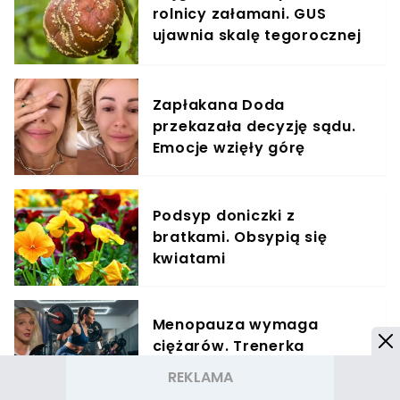
rolnicy załamani. GUS
ujawnia skalę tegorocznej
klęski
Zapłakana Doda
przekazała decyzję sądu.
Emocje wzięły górę
Podsyp doniczki z
bratkami. Obsypią się
kwiatami
Menopauza wymaga
ciężarów. Trenerka
wyjaśnia, jak dopasować
trening do kobiecego