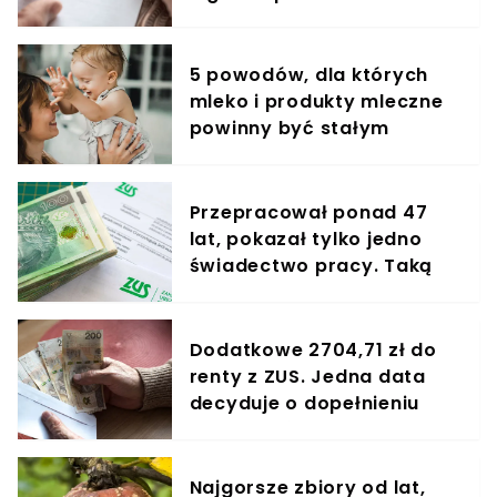
5 powodów, dla których
mleko i produkty mleczne
powinny być stałym
elementem diety roczniaka
Przepracował ponad 47
lat, pokazał tylko jedno
świadectwo pracy. Taką
emeryturę wypłaca mu
ZUS
Dodatkowe 2704,71 zł do
renty z ZUS. Jedna data
decyduje o dopełnieniu
formalności
Najgorsze zbiory od lat,