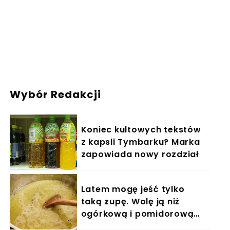
Wybór Redakcji
Koniec kultowych tekstów
z kapsli Tymbarku? Marka
zapowiada nowy rozdział
Latem mogę jeść tylko
taką zupę. Wolę ją niż
ogórkową i pomidorową
razem wzięte