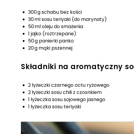
300 g schabu bez kości
30 ml sosu teriyaki (do marynaty)
50 ml oleju do smażenia
1 jajko (roztrzepane)
50 g panierki panko
20 g mąki pszennej
Składniki na aromatyczny so
2 łyżeczki czarnego octu ryżowego
2 łyżeczki sosu chili z czosnkiem
1 łyżeczka sosu sojowego jasnego
1 łyżeczka sosu teriyaki