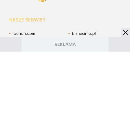
NASZE SERWISY
Iberion.com
biznesinfo.pl
rolnikinfo.pl
gotowanie.smakosze.pl
goniec.pl
news.swiatgwiazd.pl
pacjenci.pl
goracetematy.pl
dieta.pacjenci.pl
PRZYDATNE LINKI
Archiwum
Autorzy artykułów
Kontakt
Mapa serwisu