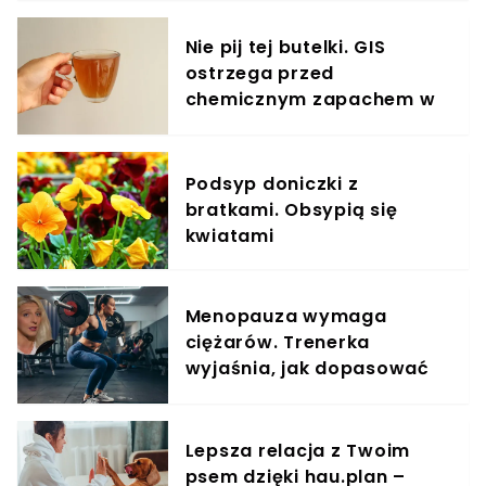
Nie pij tej butelki. GIS
ostrzega przed
chemicznym zapachem w
znanym napoju
Podsyp doniczki z
bratkami. Obsypią się
kwiatami
Menopauza wymaga
ciężarów. Trenerka
wyjaśnia, jak dopasować
trening do kobiecego
organizmu
Lepsza relacja z Twoim
psem dzięki hau.plan –