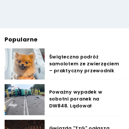
Popularne
Świąteczna podróż
samolotem ze zwierzęciem
– praktyczny przewodnik
Poważny wypadek w
sobotni poranek na
DW848. Lądował
śmigłowiec LPR, trwa akcja
służb
Gwiazda "TzG" ogłasza