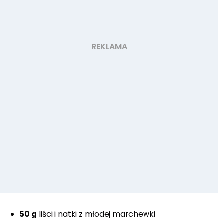
50 g
liści i natki z młodej marchewki