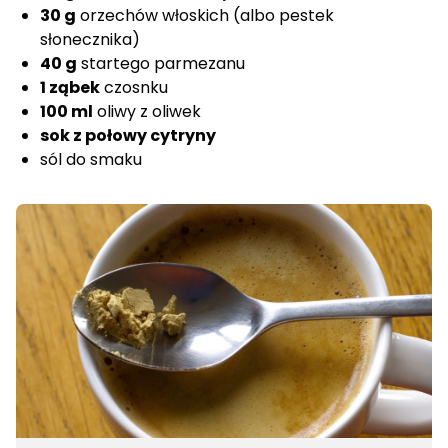
30 g
orzechów włoskich (albo pestek
słonecznika)
40 g
startego parmezanu
1 ząbek
czosnku
100 ml
oliwy z oliwek
sok z połowy cytryny
sól do smaku