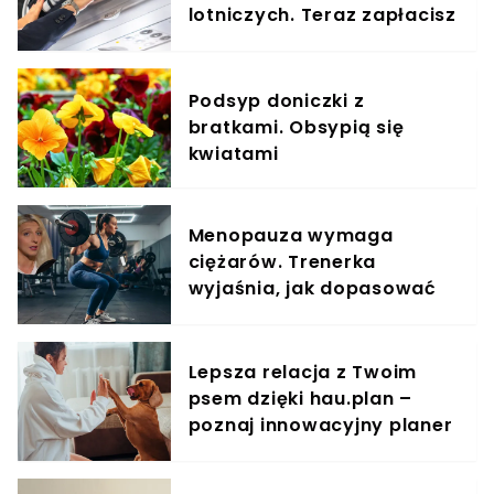
lotniczych. Teraz zapłacisz
za umieszczenie bagażu w
schowku
Podsyp doniczki z
bratkami. Obsypią się
kwiatami
Menopauza wymaga
ciężarów. Trenerka
wyjaśnia, jak dopasować
trening do kobiecego
organizmu
Lepsza relacja z Twoim
psem dzięki hau.plan –
poznaj innowacyjny planer
treningowy