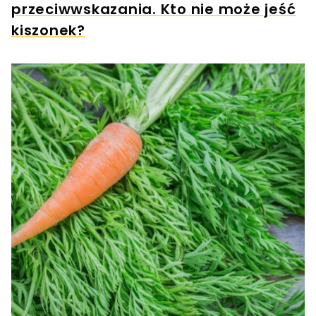
przeciwwskazania. Kto nie może jeść
kiszonek?