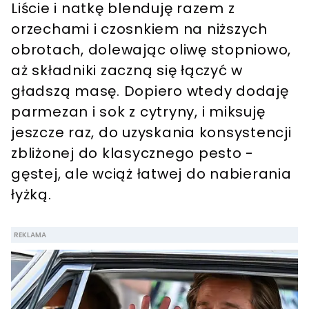
Liście i natkę blenduję razem z
orzechami i czosnkiem na niższych
obrotach, dolewając oliwę stopniowo,
aż składniki zaczną się łączyć w
gładszą masę. Dopiero wtedy dodaję
parmezan i sok z cytryny, i miksuję
jeszcze raz, do uzyskania konsystencji
zbliżonej do klasycznego pesto -
gęstej, ale wciąż łatwej do nabierania
łyżką.