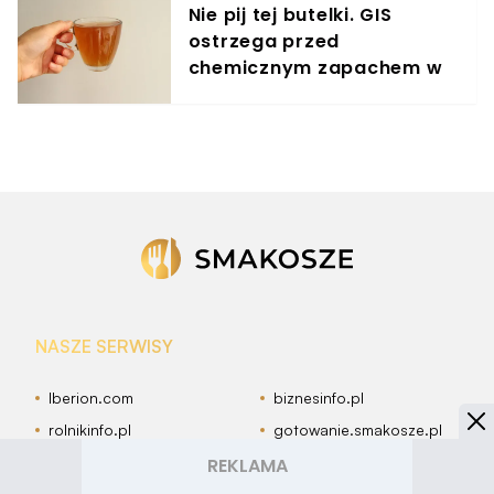
Nie pij tej butelki. GIS
ostrzega przed
chemicznym zapachem w
znanym napoju
NASZE SERWISY
Iberion.com
biznesinfo.pl
rolnikinfo.pl
gotowanie.smakosze.pl
goniec.pl
news.swiatgwiazd.pl
pacjenci.pl
goracetematy.pl