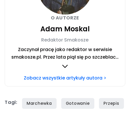
O AUTORZE
Adam Moskal
Redaktor Smakosze
Zaczynał pracę jako redaktor w serwisie
smakosze.pl. Przez lata piął się po szczeblach
przez stanowiska wydawnicze, w serwisach
pyszne.pl, smakosze.pl, domekiogrodek.pl
Zobacz wszystkie artykuły autora >
oraz papilot.pl. Przez ponad rok dbał o serwis
domekiogrodek.pl jako redaktor naczelny.
Profesjonalnie kulinariami zajmuje się ponad
Tagi:
siedem lat, lecz gotowaniem i pisaniem o
Marchewka
Gotowanie
Przepis
jedzeniu interesuje się już od dzieciństwa.
Współpracę z Iberionem rozpoczął w 2020
roku.