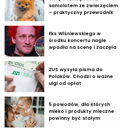
samolotem ze zwierzęciem
– praktyczny przewodnik
Eks Wiśniewskiego w
środku koncertu nagle
wpadła na scenę i zaczęła
krzyczeć. Publika zamarła
ZUS wysyła pisma do
Polaków. Chodzi o ważne
ulgi od opłat
5 powodów, dla których
mleko i produkty mleczne
powinny być stałym
elementem diety roczniaka