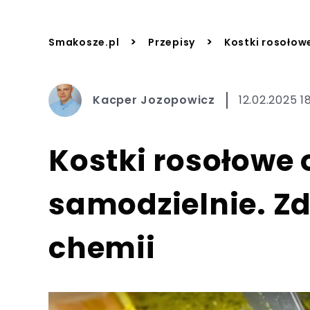
>
>
Smakosze.pl
Przepisy
Kostki rosołow
Kacper Jozopowicz
12.02.2025 18
Kostki rosołowe o
samodzielnie. Z
chemii