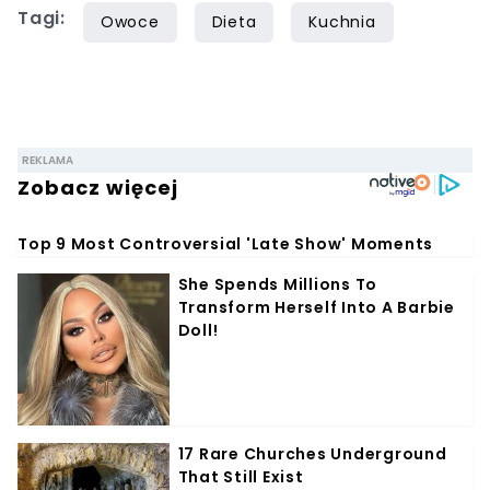
Tagi:
siedem lat, lecz gotowaniem i pisaniem o
Owoce
Dieta
Kuchnia
jedzeniu interesuje się już od dzieciństwa.
Współpracę z Iberionem rozpoczął w 2020
roku.