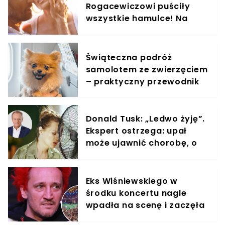
Rogacewiczowi puściły
wszystkie hamulce! Na
zdjęciach widać, co
wyprawiali w wodzie
Świąteczna podróż
samolotem ze zwierzęciem
– praktyczny przewodnik
Donald Tusk: „Ledwo żyję”.
Ekspert ostrzega: upał
może ujawnić chorobę, o
której nie masz pojęcia
Eks Wiśniewskiego w
środku koncertu nagle
wpadła na scenę i zaczęła
krzyczeć. Publika zamarła