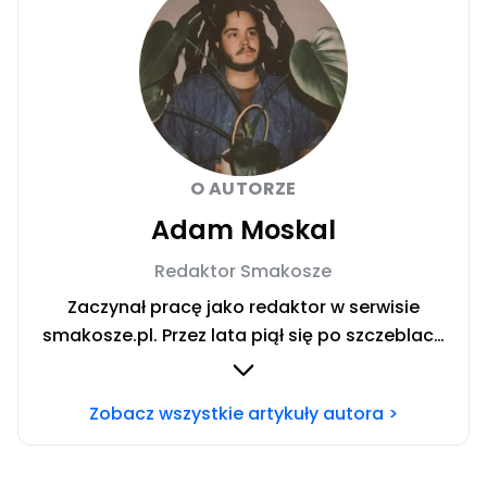
O AUTORZE
Adam Moskal
Redaktor Smakosze
Zaczynał pracę jako redaktor w serwisie
smakosze.pl. Przez lata piął się po szczeblach
przez stanowiska wydawnicze, w serwisach
pyszne.pl, smakosze.pl, domekiogrodek.pl
Zobacz wszystkie artykuły autora >
oraz papilot.pl. Przez ponad rok dbał o serwis
domekiogrodek.pl jako redaktor naczelny.
Profesjonalnie kulinariami zajmuje się ponad