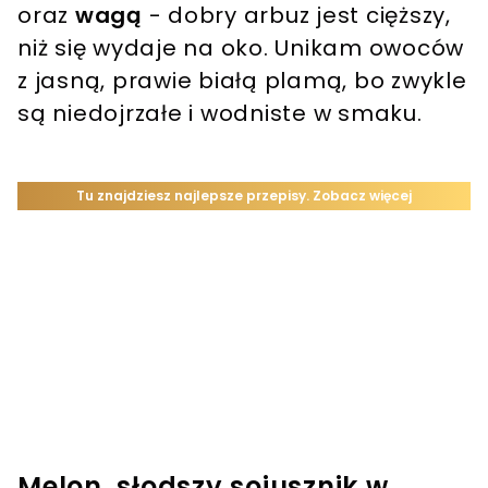
oraz
wagą
- dobry arbuz jest cięższy,
niż się wydaje na oko. Unikam owoców
z jasną, prawie białą plamą, bo zwykle
są niedojrzałe i wodniste w smaku.
Melon, słodszy sojusznik w