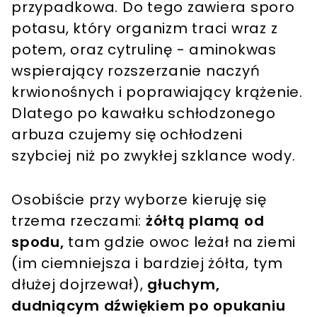
przypadkowa. Do tego zawiera sporo
potasu, który organizm traci wraz z
potem, oraz cytrulinę - aminokwas
wspierający rozszerzanie naczyń
krwionośnych i poprawiający krążenie.
Dlatego po kawałku schłodzonego
arbuza czujemy się ochłodzeni
szybciej niż po zwykłej szklance wody.
Osobiście przy wyborze kieruję się
trzema rzeczami:
żółtą plamą od
spodu,
tam gdzie owoc leżał na ziemi
(im ciemniejsza i bardziej żółta, tym
dłużej dojrzewał),
głuchym,
dudniącym dźwiękiem po opukaniu