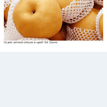
Co jeść zamiast arbuza w upał?; Fot. Canva