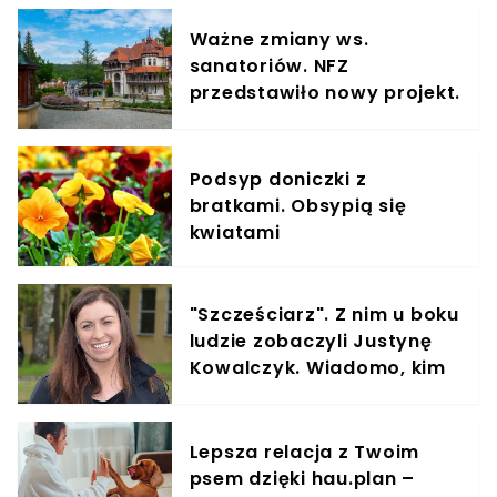
Ważne zmiany ws.
sanatoriów. NFZ
przedstawiło nowy projekt.
Podano kluczową datę
Podsyp doniczki z
bratkami. Obsypią się
kwiatami
"Szcześciarz". Z nim u boku
ludzie zobaczyli Justynę
Kowalczyk. Wiadomo, kim
jest
Lepsza relacja z Twoim
psem dzięki hau.plan –