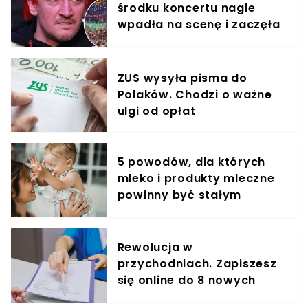
środku koncertu nagle
wpadła na scenę i zaczęła
krzyczeć. Publika zamarła
ZUS wysyła pisma do
Polaków. Chodzi o ważne
ulgi od opłat
5 powodów, dla których
mleko i produkty mleczne
powinny być stałym
elementem diety roczniaka
Rewolucja w
przychodniach. Zapiszesz
się online do 8 nowych
specjalistów