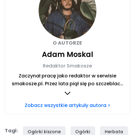
O AUTORZE
Adam Moskal
Redaktor Smakosze
Zaczynał pracę jako redaktor w serwisie
smakosze.pl. Przez lata piął się po szczeblach
przez stanowiska wydawnicze, w serwisach
pyszne.pl, smakosze.pl, domekiogrodek.pl
Zobacz wszystkie artykuły autora >
oraz papilot.pl. Przez ponad rok dbał o serwis
domekiogrodek.pl jako redaktor naczelny.
Profesjonalnie kulinariami zajmuje się ponad
Tagi:
siedem lat, lecz gotowaniem i pisaniem o
Ogórki kiszone
Ogórki
Herbata