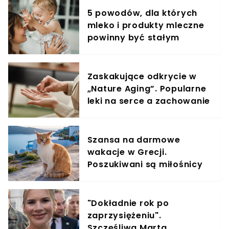
5 powodów, dla których
mleko i produkty mleczne
powinny być stałym
elementem diety roczniaka
Zaskakujące odkrycie w
„Nature Aging”. Popularne
leki na serce a zachowanie
komórek rakowych
Szansa na darmowe
wakacje w Grecji.
Poszukiwani są miłośnicy
kotów
"Dokładnie rok po
zaprzysiężeniu".
Szczęśliwa Marta