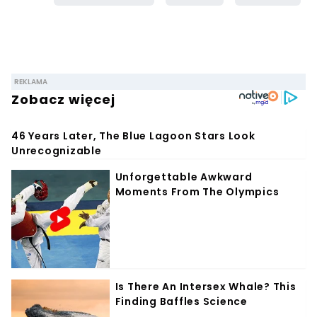
jedzeniu interesuje się już od dzieciństwa.
Współpracę z Iberionem rozpoczął w 2020
roku.