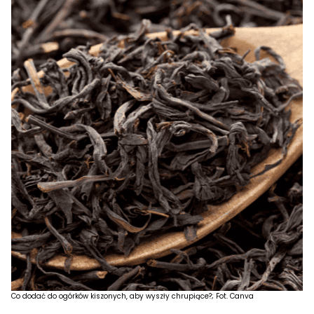
Co dodać do ogórków kiszonych, aby wyszły chrupiące?; Fot. Canva