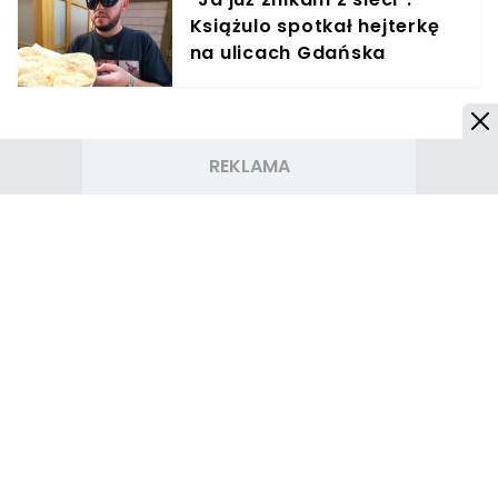
Książulo spotkał hejterkę
na ulicach Gdańska
NASZE SERWISY
Iberion.com
biznesinfo.pl
rolnikinfo.pl
gotowanie.smakosze.pl
goniec.pl
news.swiatgwiazd.pl
pacjenci.pl
goracetematy.pl