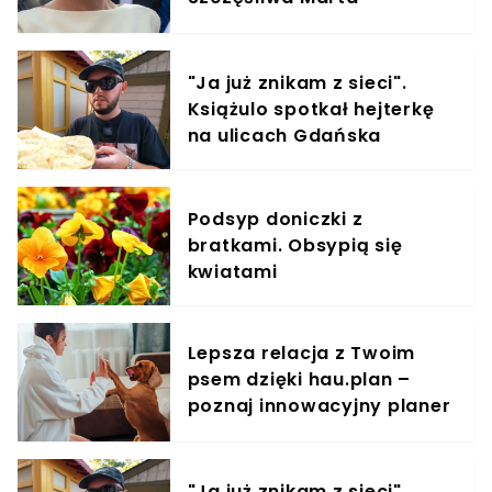
Nawrocka z dumą ogłasza
"Ja już znikam z sieci".
Książulo spotkał hejterkę
na ulicach Gdańska
Podsyp doniczki z
bratkami. Obsypią się
kwiatami
Lepsza relacja z Twoim
psem dzięki hau.plan –
poznaj innowacyjny planer
treningowy
"Ja już znikam z sieci".