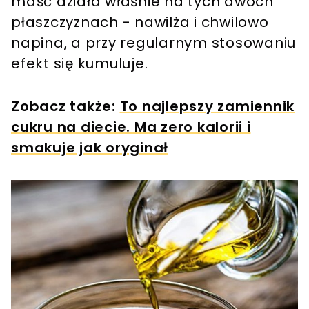
maść działa właśnie na tych dwóch
płaszczyznach - nawilża i chwilowo
napina, a przy regularnym stosowaniu
efekt się kumuluje.
Zobacz także:
To najlepszy zamiennik
cukru na diecie. Ma zero kalorii i
smakuje jak oryginał