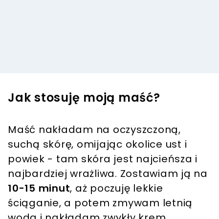
Jak stosuję moją maść?
Maść nakładam na oczyszczoną,
suchą skórę, omijając okolice ust i
powiek - tam skóra jest najcieńsza i
najbardziej wrażliwa. Zostawiam ją na
10-15 minut
, aż poczuję lekkie
ściąganie, a potem zmywam letnią
wodą i nakładam zwykły krem