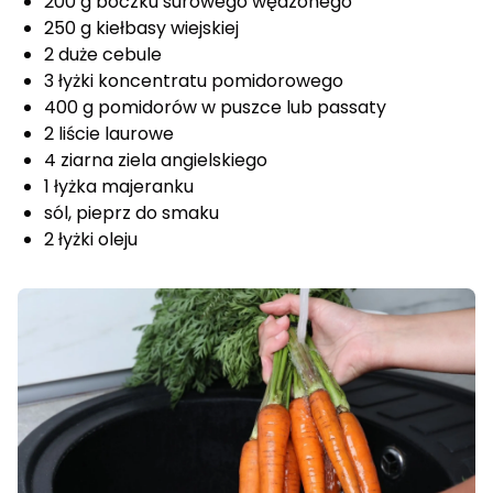
200 g boczku surowego wędzonego
250 g kiełbasy wiejskiej
2 duże cebule
3 łyżki koncentratu pomidorowego
400 g pomidorów w puszce lub passaty
2 liście laurowe
4 ziarna ziela angielskiego
1 łyżka majeranku
sól, pieprz do smaku
2 łyżki oleju