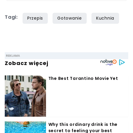
domekiogrodek.pl jako redaktor naczelny.
Profesjonalnie kulinariami zajmuje się ponad
Tagi:
siedem lat, lecz gotowaniem i pisaniem o
Przepis
Gotowanie
Kuchnia
jedzeniu interesuje się już od dzieciństwa.
Współpracę z Iberionem rozpoczął w 2020
roku.