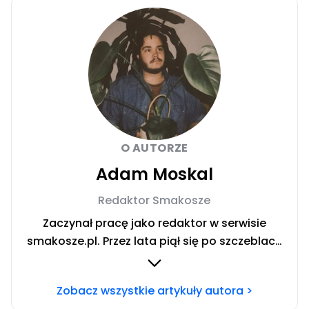
O AUTORZE
Adam Moskal
Redaktor Smakosze
Zaczynał pracę jako redaktor w serwisie
smakosze.pl. Przez lata piął się po szczeblach
przez stanowiska wydawnicze, w serwisach
pyszne.pl, smakosze.pl, domekiogrodek.pl
Zobacz wszystkie artykuły autora >
oraz papilot.pl. Przez ponad rok dbał o serwis