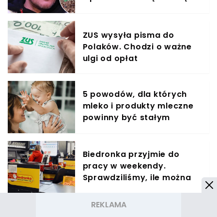
krzyczeć. Publika zamarła
ZUS wysyła pisma do
Polaków. Chodzi o ważne
ulgi od opłat
5 powodów, dla których
mleko i produkty mleczne
powinny być stałym
elementem diety roczniaka
Biedronka przyjmie do
pracy w weekendy.
Sprawdziliśmy, ile można
zarobić
Pogrzeb Andrzeja