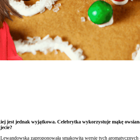
ej jest jednak wyjątkowa. Celebrytka wykorzystuje mąkę owsianą 
jecie?
Lewandowska zaproponowała smakowitą wersję tych aromatycznych ci