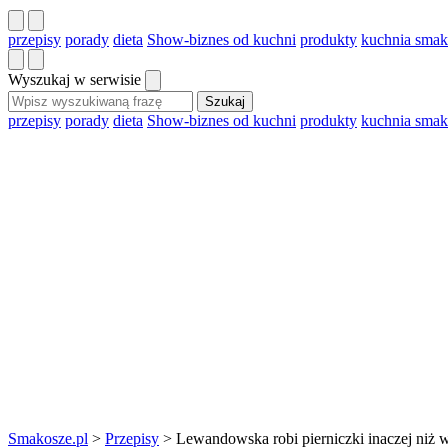
przepisy
porady
dieta
Show-biznes od kuchni
produkty
kuchnia smak
Wyszukaj w serwisie
Szukaj
przepisy
porady
dieta
Show-biznes od kuchni
produkty
kuchnia smak
Smakosze.pl
>
Przepisy
>
Lewandowska robi pierniczki inaczej niż 