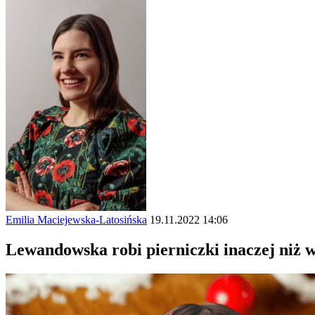
Emilia Maciejewska-Latosińska
19.11.2022 14:06
Lewandowska robi pierniczki inaczej niż 