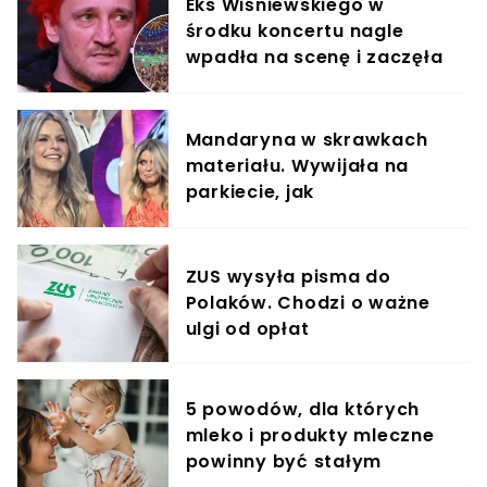
Eks Wiśniewskiego w
środku koncertu nagle
wpadła na scenę i zaczęła
krzyczeć. Publika zamarła
Mandaryna w skrawkach
materiału. Wywijała na
parkiecie, jak
profesjonalistka
ZUS wysyła pisma do
Polaków. Chodzi o ważne
ulgi od opłat
5 powodów, dla których
mleko i produkty mleczne
powinny być stałym