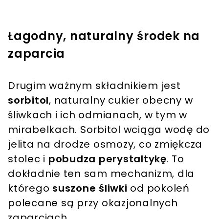
Łagodny, naturalny środek na
zaparcia
Drugim ważnym składnikiem jest
sorbitol
, naturalny cukier obecny w
śliwkach i ich odmianach, w tym w
mirabelkach. Sorbitol wciąga wodę do
jelita na drodze osmozy, co zmiękcza
stolec i
pobudza perystaltykę
. To
dokładnie ten sam mechanizm, dla
którego
suszone śliwki
od pokoleń
polecane są przy okazjonalnych
zaparciach.