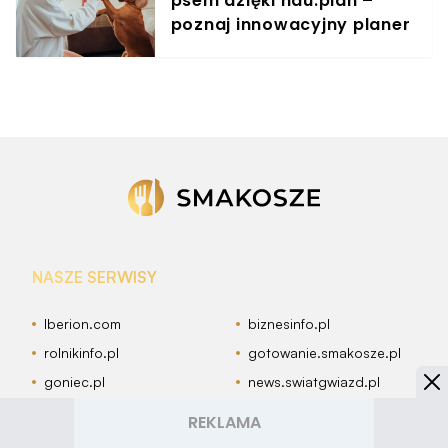
psem dzięki hau.plan –
poznaj innowacyjny planer
treningowy
NASZE SERWISY
Iberion.com
biznesinfo.pl
rolnikinfo.pl
gotowanie.smakosze.pl
goniec.pl
news.swiatgwiazd.pl
pacjenci.pl
goracetematy.pl
dieta.pacjenci.pl