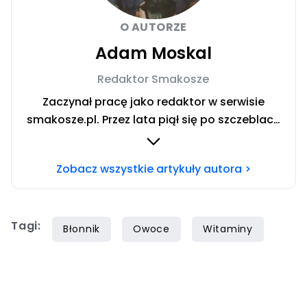
O AUTORZE
Adam Moskal
Redaktor Smakosze
Zaczynał pracę jako redaktor w serwisie
smakosze.pl. Przez lata piął się po szczeblach
przez stanowiska wydawnicze, w serwisach
pyszne.pl, smakosze.pl, domekiogrodek.pl
Zobacz wszystkie artykuły autora >
oraz papilot.pl. Przez ponad rok dbał o serwis
domekiogrodek.pl jako redaktor naczelny.
Profesjonalnie kulinariami zajmuje się ponad
Tagi:
siedem lat, lecz gotowaniem i pisaniem o
Błonnik
Owoce
Witaminy
jedzeniu interesuje się już od dzieciństwa.
Współpracę z Iberionem rozpoczął w 2020
roku.