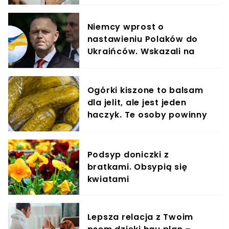
elementem diety roczniaka
Niemcy wprost o
nastawieniu Polaków do
Ukraińców. Wskazali na
Karola Nawrockiego
Ogórki kiszone to balsam
dla jelit, ale jest jeden
haczyk. Te osoby powinny
omijać je szerokim łukiem
Podsyp doniczki z
bratkami. Obsypią się
kwiatami
Lepsza relacja z Twoim