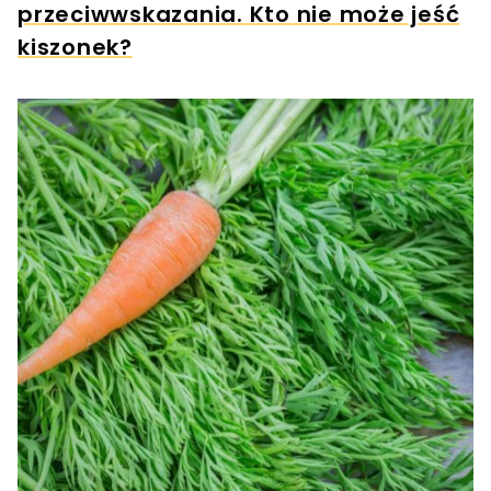
przeciwwskazania. Kto nie może jeść
kiszonek?