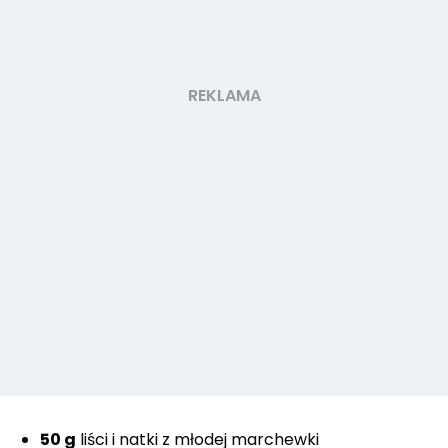
50 g
liści i natki z młodej marchewki