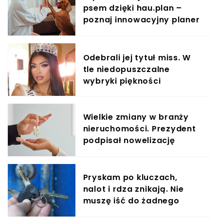
psem dzięki hau.plan –
poznaj innowacyjny planer
treningowy
Odebrali jej tytuł miss. W
tle niedopuszczalne
wybryki piękności
Wielkie zmiany w branży
nieruchomości. Prezydent
podpisał nowelizację
ustawy
Pryskam po kluczach,
nalot i rdza znikają. Nie
muszę iść do żadnego
śluzarza