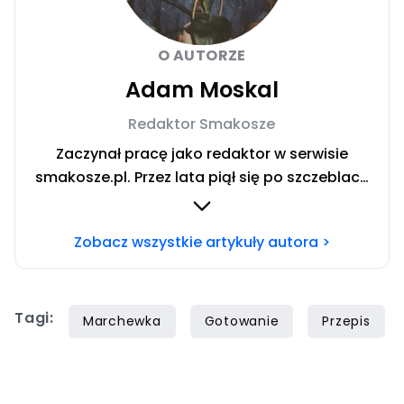
O AUTORZE
Adam Moskal
Redaktor Smakosze
Zaczynał pracę jako redaktor w serwisie
smakosze.pl. Przez lata piął się po szczeblach
przez stanowiska wydawnicze, w serwisach
pyszne.pl, smakosze.pl, domekiogrodek.pl
Zobacz wszystkie artykuły autora >
oraz papilot.pl. Przez ponad rok dbał o serwis
domekiogrodek.pl jako redaktor naczelny.
Profesjonalnie kulinariami zajmuje się ponad
Tagi:
siedem lat, lecz gotowaniem i pisaniem o
Marchewka
Gotowanie
Przepis
jedzeniu interesuje się już od dzieciństwa.
Współpracę z Iberionem rozpoczął w 2020
roku.