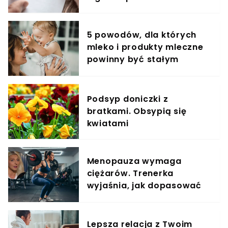
5 powodów, dla których
mleko i produkty mleczne
powinny być stałym
elementem diety roczniaka
Podsyp doniczki z
bratkami. Obsypią się
kwiatami
Menopauza wymaga
ciężarów. Trenerka
wyjaśnia, jak dopasować
trening do kobiecego
organizmu
Lepsza relacja z Twoim