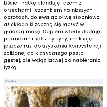
Liście i natkę blenduję razem z
orzechami i czosnkiem na niższych
obrotach, dolewając oliwę stopniowo,
aż składniki zaczną się łączyć w
gładszą masę. Dopiero wtedy dodaję
parmezan i sok z cytryny, i miksuję
jeszcze raz, do uzyskania konsystencji
zbliżonej do klasycznego pesto -
gęstej, ale wciąż łatwej do nabierania
łyżką.