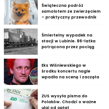
Świąteczna podróż
samolotem ze zwierzęciem
– praktyczny przewodnik
Śmiertelny wypadek na
stacji w Lubinie. 86-latka
potrącona przez pociąg
towarowy
Eks Wiśniewskiego w
środku koncertu nagle
wpadła na scenę i zaczęła
krzyczeć. Publika zamarła
ZUS wysyła pisma do
Polaków. Chodzi o ważne
ulgi od opłat