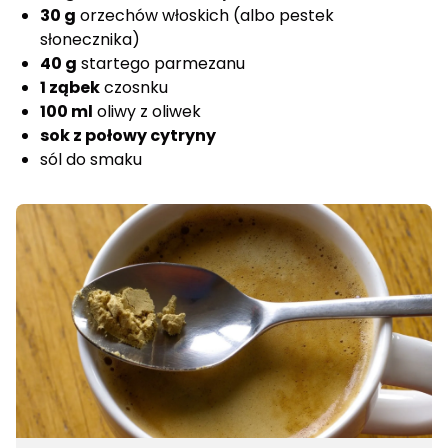
30 g
orzechów włoskich (albo pestek
słonecznika)
40 g
startego parmezanu
1 ząbek
czosnku
100 ml
oliwy z oliwek
sok z połowy cytryny
sól do smaku