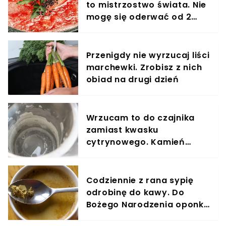
to mistrzostwo świata. Nie
mogę się oderwać od 2
miesięcy
Przenigdy nie wyrzucaj liści
marchewki. Zrobisz z nich
obiad na drugi dzień
Wrzucam to do czajnika
zamiast kwasku
cytrynowego. Kamień
znika bez szorowania
Codziennie z rana sypię
odrobinę do kawy. Do
Bożego Narodzenia oponka
przestanie istnieć