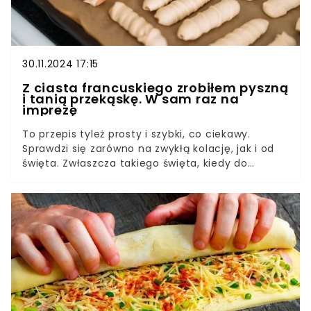
30.11.2024 17:15
Z ciasta francuskiego zrobiłem pyszną
i tanią przekąskę. W sam raz na
imprezę
To przepis tyleż prosty i szybki, co ciekawy.
Sprawdzi się zarówno na zwykłą kolację, jak i od
święta. Zwłaszcza takiego święta, kiedy do
wykarmienia jest naprawdę dużo gości albo
przynajmniej więcej, niż się spodziewaliśmy.