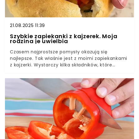
21.08.2025 11:39
Szybkie zapiekanki z kajzerek. Moja
rodzina je uwielbia
Czasem najprostsze pomysły okazują się
najlepsze. Tak właśnie jest z moimi zapiekankami
z kajzerki. Wystarczy kilka składników, które
zazwyczaj mam w lodówce – szynka, ser,
kolorowa papryka i szczypiorek – a efekt to
chrupiąca, aromatyczna przekąska, którą cała
rodzina zajada się ze smakiem.