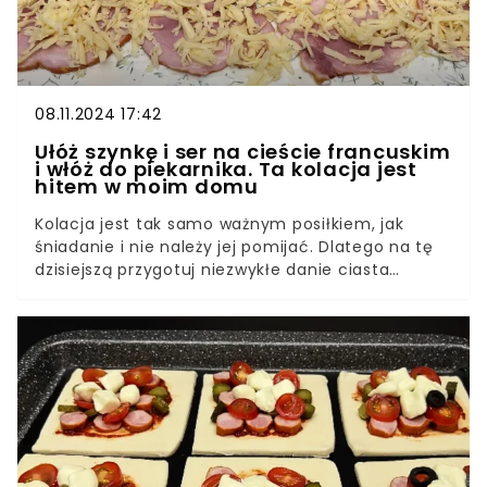
08.11.2024 17:42
Ułóż szynkę i ser na cieście francuskim
i włóż do piekarnika. Ta kolacja jest
hitem w moim domu
Kolacja jest tak samo ważnym posiłkiem, jak
śniadanie i nie należy jej pomijać. Dlatego na tę
dzisiejszą przygotuj niezwykłe danie ciasta
francuskiego, które zasmakuje całej rodzinie.
Wykonanie jest nieskomplikowane i niezbyt
czasochłonne, co sprawia, że to najlepsza opcja
na ostatni posiłek w ciągu dnia. Czytaj dalej, a
poznasz szczegóły.