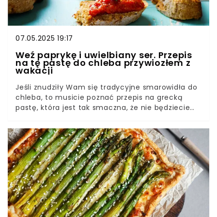
07.05.2025 19:17
Weź paprykę i uwielbiany ser. Przepis
na tę pastę do chleba przywiozłem z
wakacji
Jeśli znudziły Wam się tradycyjne smarowidła do
chleba, to musicie poznać przepis na grecką
pastę, która jest tak smaczna, że nie będziecie
mogli przestać jej jeść. Świetnie nada się na
kanapki oraz na poranne śniadanie lub wieczorną
kolację. Koniecznie musicie jej spróbować.