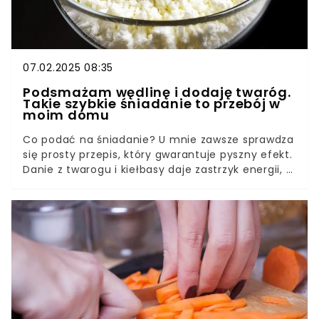
07.02.2025 08:35
Podsmażam wędlinę i dodaję twaróg.
Takie szybkie śniadanie to przebój w
moim domu
Co podać na śniadanie? U mnie zawsze sprawdza
się prosty przepis, który gwarantuje pyszny efekt.
Danie z twarogu i kiełbasy daje zastrzyk energii, a
do tego smakuje jak marzenie. Domownicy nie
chcą już słyszeć o niczym innym.