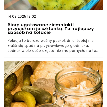
14.03.2025 18:02
Biorę ugotowane ziemniaki i
przyciskam je szklanką. To najlepszy
sposób na kolację
Kolacja to bardzo ważny posiłek dnia. Lepiej nie
kłaść się spać na przysłowiowego głodniaka.
Jednak wiele osób często nie ma pomysłu na ten
posiłek i robią coś na szybko. Najważniejsze, żeby
było smacznie i zdrowo. Takie jest właśnie danie,
na które przepis mamy Wam do zaproponowania.
Zaskakujące jest to, że można do niego
wykorzystać pozostałe z obiadu ziemniaki.