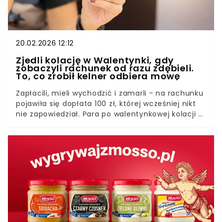
20.02.2026 12:12
Zjedli kolację w Walentynki, gdy
zobaczyli rachunek od razu zdębieli.
To, co zrobił kelner odbiera mowę
Zapłacili, mieli wychodzić i zamarli - na rachunku
pojawiła się dopłata 100 zł, której wcześniej nikt
nie zapowiedział. Para po walentynkowej kolacji w
restauracji w Jastrzębiu-Zdroju zauważyła
dodatkową pozycję opisaną jako opłata
serwisowa na rachunku dopiero po uregulowaniu
płatności. Gdy zwrócili uwagę obsłudze, kelner
miał stwierdzić, że to „pomyłka” - a pieniądze
zostały oddane, ale niesmak pozostał i rozpętał
dyskusję o tym, kiedy opłata serwisowa na
rachunku jest uczciwa, a kiedy wygląda jak koszt
dopisany po cichu.