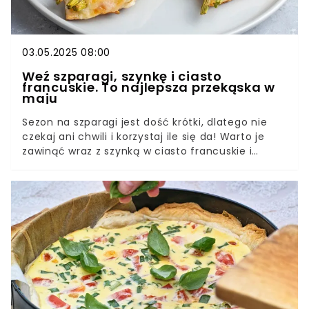
03.05.2025 08:00
Weź szparagi, szynkę i ciasto
francuskie. To najlepsza przekąska w
maju
Sezon na szparagi jest dość krótki, dlatego nie
czekaj ani chwili i korzystaj ile się da! Warto je
zawinąć wraz z szynką w ciasto francuskie i
włożyć do piekarnika. To proste danie sprawdzi
się na przekąskę, podwieczorek lub kolację.