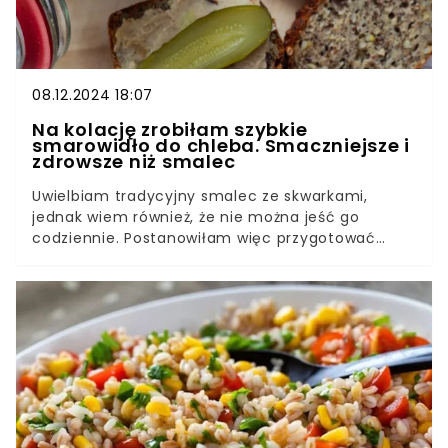
08.12.2024 18:07
Na kolację zrobiłam szybkie
smarowidło do chleba. Smaczniejsze i
zdrowsze niż smalec
Uwielbiam tradycyjny smalec ze skwarkami,
jednak wiem również, że nie można jeść go
codziennie. Postanowiłam więc przygotować
smarowidło do chleba, które smakuje jeszcze
lepiej, a jest lekkie i zdrowe. Na kolację z chlebem
i ogórkiem kiszonym jest jak znalazł.