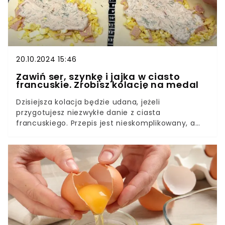
20.10.2024 15:46
Zawiń ser, szynkę i jajka w ciasto
francuskie. Zrobisz kolację na medal
Dzisiejsza kolacja będzie udana, jeżeli
przygotujesz niezwykłe danie z ciasta
francuskiego. Przepis jest nieskomplikowany, a
wykonanie zajmuje kilka chwil. Dla tego
niepowtarzalnego smaku warto zaryzykować, bo
rodzina doceni twoje starania i poprosi o niejedną
dokładkę.