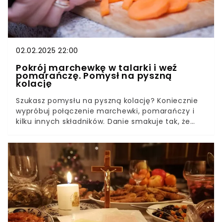
02.02.2025 22:00
Pokrój marchewkę w talarki i weź
pomarańczę. Pomysł na pyszną
kolację
Szukasz pomysłu na pyszną kolację? Koniecznie
wypróbuj połączenie marchewki, pomarańczy i
kilku innych składników. Danie smakuje tak, że
każdy będzie prosić o dokładkę. Ta prosta kolacja
na ciepło zachwyci wszystkich domowników.