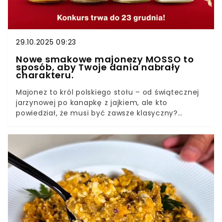
29.10.2025 09:23
Nowe smakowe majonezy MOSSO to
sposób, aby Twoje dania nabrały
charakteru.
Majonez to król polskiego stołu – od świątecznej
jarzynowej po kanapkę z jajkiem, ale kto
powiedział, że musi być zawsze klasyczny?
Marka MOSSO, znana z kultowych
wariantów Napoleoński i Lekki, postanowiła pójść
o krok dalej i stworzyła linię trzech majonezów
smakowych, które zamieniają codzienne potrawy
w kulinarne odkrycia. A do tego łączą wyjątkowe
wrażenia dla podniebienia z benefitami w postaci
cennych składników odżywczych.