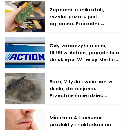
Zapomnij o mikrofali,
ryzyko pożaru jest
ogromne. Paskudne
bakterie z gąbki usuwam
tak
Gdy zobaczyłem cenę
19,99 w Action, popędziłem
do sklepu. W Leroy Merlin
podobny aż za 94,99 zł
Biorę 2 łyżki i wcieram w
deskę do krojenia.
Przestaje śmierdzieć
czosnkiem i cebulą, bez
grama soli i cytryny
Mieszam 4 kuchenne
produkty i nakładam na