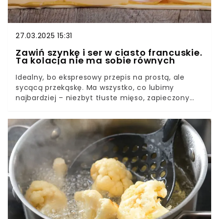
27.03.2025 15:31
Zawiń szynkę i ser w ciasto francuskie.
Ta kolacja nie ma sobie równych
Idealny, bo ekspresowy przepis na prostą, ale
sycącą przekąskę. Ma wszystko, co lubimy
najbardziej – niezbyt tłuste mięso, zapieczony
żółty ser i pieczywo w postaci ciasta
francuskiego. Można ją jeść palcami, jest więc
świetna na różnego rodzaju imprezy.