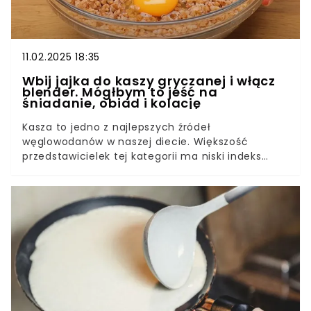
11.02.2025 18:35
Wbij jajka do kaszy gryczanej i włącz
blender. Mógłbym to jeść na
śniadanie, obiad i kolację
Kasza to jedno z najlepszych źródeł
węglowodanów w naszej diecie. Większość
przedstawicielek tej kategorii ma niski indeks
glikemiczny i białko, a przy tym nie drażni
żołądka. Taka kolacja będzie więc lekkostrawna, a
przy tym pyszna.