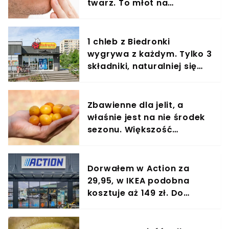
twarz. To młot na
zmarszczki
1 chleb z Biedronki
wygrywa z każdym. Tylko 3
składniki, naturalniej się
nie da
Zbawienne dla jelit, a
właśnie jest na nie środek
sezonu. Większość
powinna jeść garściami
Dorwałem w Action za
29,95, w IKEA podobna
kosztuje aż 149 zł. Do
kuchni nie ma lepszego
cudeńka