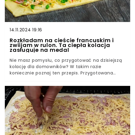
14.11.2024 19:16
Rozkładam na cieście francuskim i
zwiijam w rulon. Ta ciepła kolacja
zasługuje na medal
Nie masz pomysłu, co przygotować na dzisiejszą
kolację dla domowników? W takim razie
koniecznie poznaj ten przepis. Przygotowana
według niego kolacja z ciasta francuskiego
zachwyci każdego. Znakomite danie przyrządzisz
w kilkanaście minut i nikt nie odejdzie od stołu
głodny.