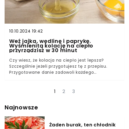
10.10.2024 19:42
Weź jajka, wędlinę i paprykę.
Wyśmienitą kolację na ciepło
przyrządzisz w 30 minut
Czy wiesz, że kolacja na ciepło jest lepsza?
Szczególnie jeżeli przygotujesz tę z przepisu.
Przygotowane danie zadowoli każdego
domownika i tylko będą czekać, aż znowu je
zrobisz. Czytaj dalej, a dowiesz się, co to za
pomysł na kolację oraz poznasz przepis.
1
2
3
Najnowsze
Żaden burak, ten chłodnik