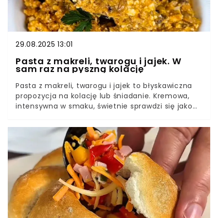
29.08.2025 13:01
Pasta z makreli, twarogu i jajek. W
sam raz na pyszną kolację
Pasta z makreli, twarogu i jajek to błyskawiczna
propozycja na kolację lub śniadanie. Kremowa,
intensywna w smaku, świetnie sprawdzi się jako
dodatek do chleba – zarówno na chrupiące
grzanki, jak i klasyczną pajdę. Zrobisz ją w kilka
minut z podstawowych składników. W przepisie
znajdziesz prosty trik, który zapewnia idealną
konsystencję i lekko pikantny smak.