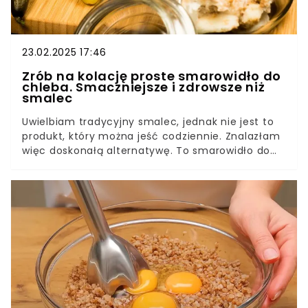
23.02.2025 17:46
Zrób na kolację proste smarowidło do
chleba. Smaczniejsze i zdrowsze niż
smalec
Uwielbiam tradycyjny smalec, jednak nie jest to
produkt, który można jeść codziennie. Znalazłam
więc doskonałą alternatywę. To smarowidło do
chleba można jeść bez żadnych konsekwencji.
Lekkie, pożywne i genialne w smaku. Oczywiście
nie zabrakło w nim jabłka i cebulki. Jest idealne
na kolację.