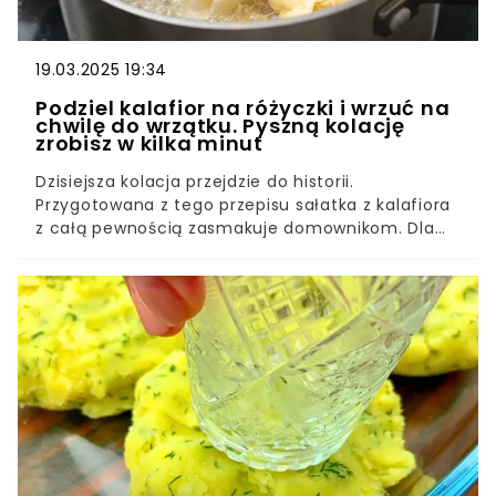
19.03.2025 19:34
Podziel kalafior na różyczki i wrzuć na
chwilę do wrzątku. Pyszną kolację
zrobisz w kilka minut
Dzisiejsza kolacja przejdzie do historii.
Przygotowana z tego przepisu sałatka z kalafiora
z całą pewnością zasmakuje domownikom. Dla
tego smaku warto poświęcić każdą minutę. Zrób i
przekonaj się, że było warto.