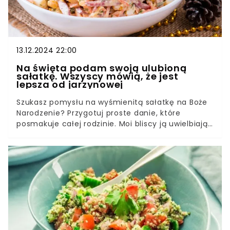
13.12.2024 22:00
Na święta podam swoją ulubioną
sałatkę. Wszyscy mówią, że jest
lepsza od jarzynowej
Szukasz pomysłu na wyśmienitą sałatkę na Boże
Narodzenie? Przygotuj proste danie, które
posmakuje całej rodzinie. Moi bliscy ją uwielbiają i
twierdzą, że sałatka ta jest lepsza nawet od
kultowej jarzynowej.