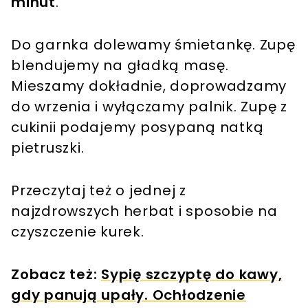
minut
.
Do garnka dolewamy śmietankę. Zupę
blendujemy na gładką masę.
Mieszamy dokładnie, doprowadzamy
do wrzenia i wyłączamy palnik. Zupę z
cukinii podajemy posypaną natką
pietruszki.
Przeczytaj też o jednej z
najzdrowszych herbat i sposobie na
czyszczenie kurek.
Zobacz też:
Sypię szczyptę do kawy,
gdy panują upały. Ochłodzenie