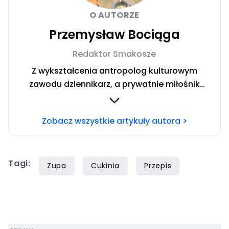
O AUTORZE
Przemysław Bociąga
Redaktor Smakosze
Z wykształcenia antropolog kulturowym
zawodu dziennikarz, a prywatnie miłośnik
kuchni i kuchennych historii. Pisze i mówi – nie
tylko o jedzeniu – w wielu serwisach
Zobacz wszystkie artykuły autora >
internetowych i drukowanych magazynach.
Publikował w prasie business/lifestyle,
periodykach literackich, małych i dużych
Tagi:
portalach oraz blogu „Smak Nabyty”. Autor
Zupa
Cukinia
Przepis
książki “Nienaganny. Biografia męskiego
wizerunku” oraz współautor “Sztuka życia dla
mężczyzn”