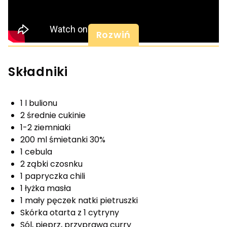
Rozwiń
Składniki
1 l bulionu
2 średnie cukinie
1-2 ziemniaki
200 ml śmietanki 30%
1 cebula
2 ząbki czosnku
1 papryczka chili
1 łyżka masła
1 mały pęczek natki pietruszki
Skórka otarta z 1 cytryny
Sól, pieprz, przyprawa curry