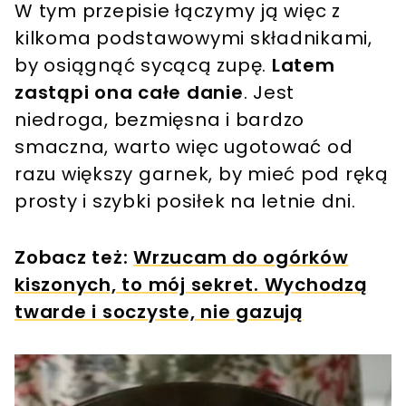
W tym przepisie łączymy ją więc z
kilkoma podstawowymi składnikami,
by osiągnąć sycącą zupę.
Latem
zastąpi ona całe danie
. Jest
niedroga, bezmięsna i bardzo
smaczna, warto więc ugotować od
razu większy garnek, by mieć pod ręką
prosty i szybki posiłek na letnie dni.
Zobacz też:
Wrzucam do ogórków
kiszonych, to mój sekret. Wychodzą
twarde i soczyste, nie gazują