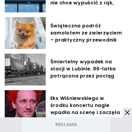
nie chce wypuścić z rąk,
jest zachwycony
Świąteczna podróż
samolotem ze zwierzęciem
– praktyczny przewodnik
Śmiertelny wypadek na
stacji w Lubinie. 86-latka
potrącona przez pociąg
towarowy
Eks Wiśniewskiego w
środku koncertu nagle
wpadła na scenę i zaczęła
krzyczeć. Publika zamarła