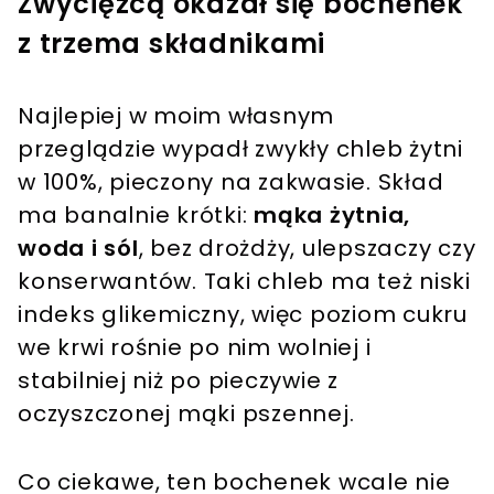
Zwycięzcą okazał się bochenek
z trzema składnikami
Najlepiej w moim własnym
przeglądzie wypadł zwykły chleb żytni
w 100%, pieczony na zakwasie. Skład
ma banalnie krótki:
mąka żytnia,
woda i sól
, bez drożdży, ulepszaczy czy
konserwantów. Taki chleb ma też niski
indeks glikemiczny, więc poziom cukru
we krwi rośnie po nim wolniej i
stabilniej niż po pieczywie z
oczyszczonej mąki pszennej.
Co ciekawe, ten bochenek wcale nie