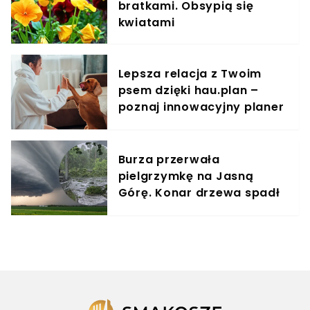
bratkami. Obsypią się
kwiatami
Lepsza relacja z Twoim
psem dzięki hau.plan –
poznaj innowacyjny planer
treningowy
Burza przerwała
pielgrzymkę na Jasną
Górę. Konar drzewa spadł
na uczestników, są ranni