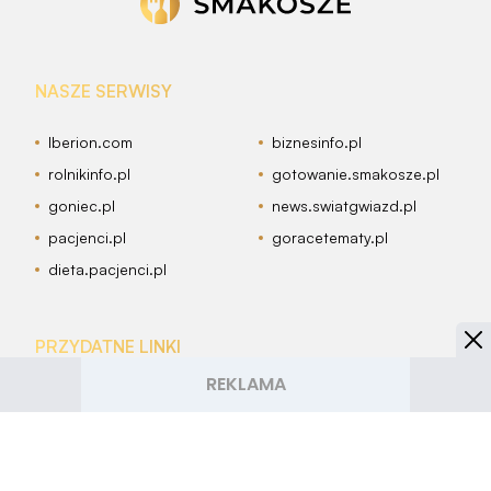
NASZE SERWISY
Iberion.com
biznesinfo.pl
rolnikinfo.pl
gotowanie.smakosze.pl
goniec.pl
news.swiatgwiazd.pl
pacjenci.pl
goracetematy.pl
dieta.pacjenci.pl
PRZYDATNE LINKI
Archiwum
Autorzy artykułów
Kontakt