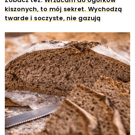
Zobacz też:
Wrzucam do ogórków
kiszonych, to mój sekret. Wychodzą
twarde i soczyste, nie gazują