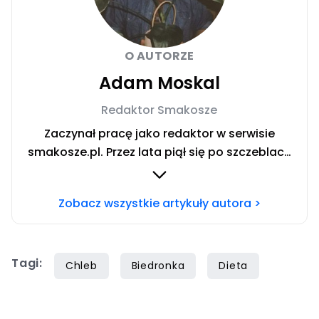
O AUTORZE
Adam Moskal
Redaktor Smakosze
Zaczynał pracę jako redaktor w serwisie
smakosze.pl. Przez lata piął się po szczeblach
przez stanowiska wydawnicze, w serwisach
pyszne.pl, smakosze.pl, domekiogrodek.pl
Zobacz wszystkie artykuły autora >
oraz papilot.pl. Przez ponad rok dbał o serwis
domekiogrodek.pl jako redaktor naczelny.
Profesjonalnie kulinariami zajmuje się ponad
Tagi:
siedem lat, lecz gotowaniem i pisaniem o
Chleb
Biedronka
Dieta
jedzeniu interesuje się już od dzieciństwa.
Współpracę z Iberionem rozpoczął w 2020
roku.