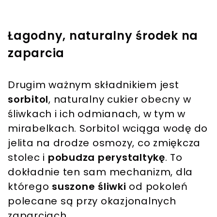
Łagodny, naturalny środek na
zaparcia
Drugim ważnym składnikiem jest
sorbitol
, naturalny cukier obecny w
śliwkach i ich odmianach, w tym w
mirabelkach. Sorbitol wciąga wodę do
jelita na drodze osmozy, co zmiękcza
stolec i
pobudza perystaltykę
. To
dokładnie ten sam mechanizm, dla
którego
suszone śliwki
od pokoleń
polecane są przy okazjonalnych
zaparciach.