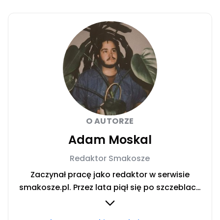
O AUTORZE
Adam Moskal
Redaktor Smakosze
Zaczynał pracę jako redaktor w serwisie
smakosze.pl. Przez lata piął się po szczeblach
przez stanowiska wydawnicze, w serwisach
pyszne.pl, smakosze.pl, domekiogrodek.pl