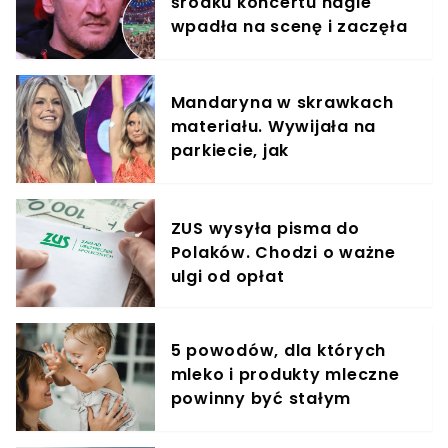
środku koncertu nagle
wpadła na scenę i zaczęła
krzyczeć. Publika zamarła
Mandaryna w skrawkach
materiału. Wywijała na
parkiecie, jak
profesjonalistka
ZUS wysyła pisma do
Polaków. Chodzi o ważne
ulgi od opłat
5 powodów, dla których
mleko i produkty mleczne
powinny być stałym
elementem diety roczniaka