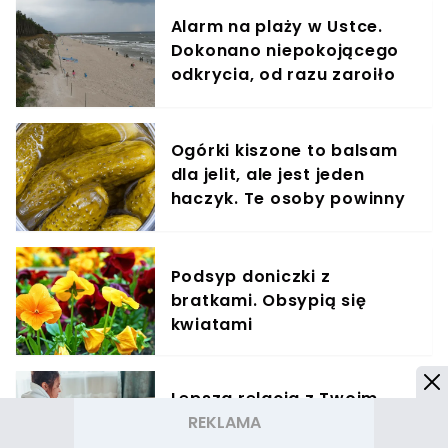
Alarm na plaży w Ustce.
Dokonano niepokojącego
odkrycia, od razu zaroiło
się od służb
Ogórki kiszone to balsam
dla jelit, ale jest jeden
haczyk. Te osoby powinny
omijać je szerokim łukiem
Podsyp doniczki z
bratkami. Obsypią się
kwiatami
Lepsza relacja z Twoim
psem dzięki hau.plan –
poznaj innowacyjny planer