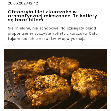
26.05.2023 12:42
Obtoczyła filet z kurczaka w
aromatycznej mieszance. Te kotlety
są teraz hitem
Nie mielone, nie schabowe. Na dzisiejszy obiad
proponujemy soczyste kotlety z kurczaka. Cała
tajemnica ich smaku tkwi w apetycznej
marynacie. Wymieszaj mąkę z żółtkami, jogurtem
i starannie dobranymi przyprawami. Już sam
aromat tej mieszanki pobudzi apetyt.