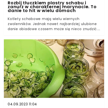
Rozbij tłuczkiem plastry schabu i
zanurz w charakternej marynacie. To
danie to hit w wielu domach
Kotlety schabowe mają wielu wiernych
zwolenników. Jednak nawet najbardziej ulubione
danie obiadowe czasem może się nieco znudzić.
Dlatego proponujemy przyrządzenie schabu w
wyrazistej marynacie. To danie jest hitem w wielu
domach. Smak tak przyrządzonego schabu po
prostu zachwyca.
04.09.2023 11:04