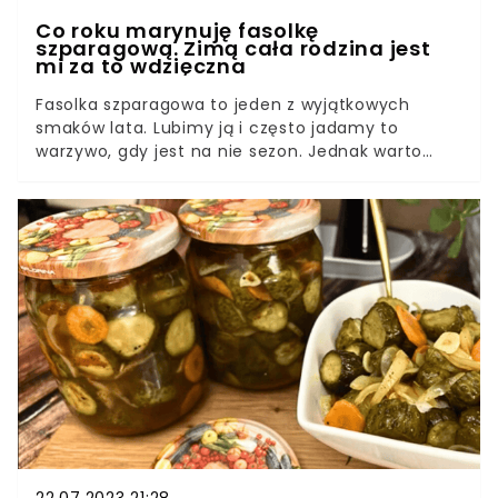
Co roku marynuję fasolkę
szparagową. Zimą cała rodzina jest
mi za to wdzięczna
Fasolka szparagowa to jeden z wyjątkowych
smaków lata. Lubimy ją i często jadamy to
warzywo, gdy jest na nie sezon. Jednak warto
smak fasolki szparagowej zamknąć w słoiku,
czyli- to warzywo zamarynować. Zimą będzie jak
znalazł. Cała rodzina będzie cieszyć się smakiem
pysznej marynowanej fasolki szparagowej.
22.07.2023 21:28