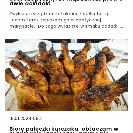
dwie dokładki
Zwykle przyrządzałam kalafior z bułką tartą.
Jednak teraz zapiekam go w apetycznej
marynacie. Do tego wyraziste w smaku dodatki i
danie wychodzi, że palce lizać. Smakuje tak
dobrze, że w mgnieniu oka znika z talerzy.
18.01.2024 08:11
Biorę pałeczki kurczaka, obtaczam w