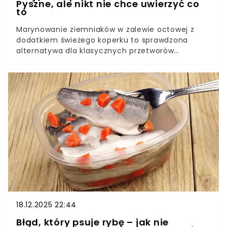
Pyszne, ale nikt nie chce uwierzyć co
to
Marynowanie ziemniaków w zalewie octowej z
dodatkiem świeżego koperku to sprawdzona
alternatywa dla klasycznych przetworów
warzywnych. Do przygotowania tej przekąski
najlepiej sprawdzają się sałatkowe odmiany
ziemniaków, które zachowują odpowiednią
strukturę i zwartość po ugotowaniu. Cały proces
przygotowania wymaga podstawowych
składników kuchennych i zaledwie jednej doby
chłodzenia w lodówce. Jakie odmiany ziemniaków
najlepiej nadają się do przygotowania pikli?Czym
różni się przygotowanie marynowanych
ziemniaków od tradycyjnych przetworów z
ogórków?Do jakich dań i przekąsek można
wykorzystać piklowane słupki ziemniaczane?
18.12.2025 22:44
Błąd, który psuje rybę – jak nie