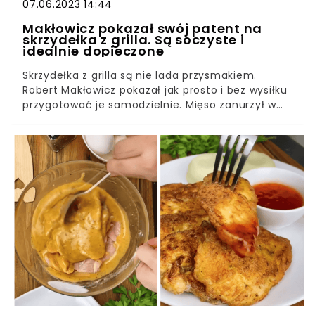
07.06.2023 14:44
Makłowicz pokazał swój patent na
skrzydełka z grilla. Są soczyste i
idealnie dopieczone
Skrzydełka z grilla są nie lada przysmakiem.
Robert Makłowicz pokazał jak prosto i bez wysiłku
przygotować je samodzielnie. Mięso zanurzył w
znakomitej glazurze, dzięki której wprost
rozpływały się w ustach i miały nieziemski
aromat. Musicie spróbować.