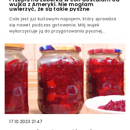
wujka z Ameryki. Nie mogłam
uwierzyć, że są takie pyszne
Cola jest już kultowym napojem, który sprawdza
się nawet podczas gotowania. Mój wujek
wykorzystuje ją do przygotowania pysznej
marynaty do żeberek. Danie wychodzi tak
smaczne, że gdy je zrobię, każdy zjada z ochotą.
17.10.2023 21:47