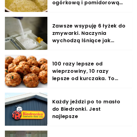
ogórkową i pomidorową
razem wzięte
Zawsze wsypuję 6 łyżek do
zmywarki. Naczynia
wychodzą lśniące jak
lustro, bez grama sody i
octu
100 razy lepsze od
wieprzowiny, 10 razy
lepsze od kurczaka. To
mięso to złoto
Każdy jeździ po to masło
do Biedronki. Jest
najlepsze