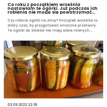
Co roku z początkiem września
nastawiam te ogórki. Już podczas ich
robienia nie mogę się powstrzymać
od podjadania
Czy robicie ogórki na zimę? Początek września to
dobry czas, by przygotować smaczne przetwory.
Te ogórki do słoików nie mają sobie równych.
Polecam przepis na ogórki na zimę, które
będziesz podjadać nawet podczas robienia.
Naprawdę trudno im się oprzeć.
03.09.2023 22:35