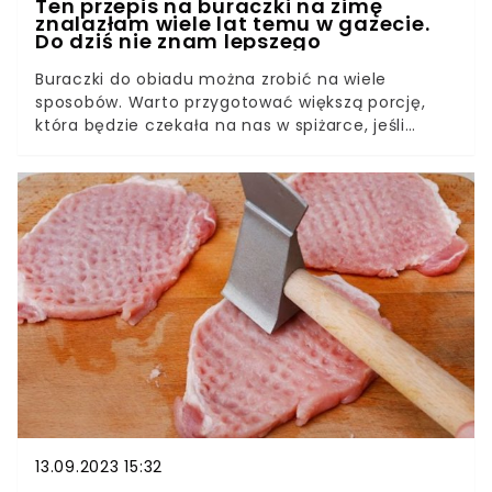
Ten przepis na buraczki na zimę
znalazłam wiele lat temu w gazecie.
Do dziś nie znam lepszego
Buraczki do obiadu można zrobić na wiele
sposobów. Warto przygotować większą porcję,
która będzie czekała na nas w spiżarce, jeśli
zabraknie nam czasu na gotowanie. Składników
ani czasu nie trzeba wiele.
13.09.2023 15:32