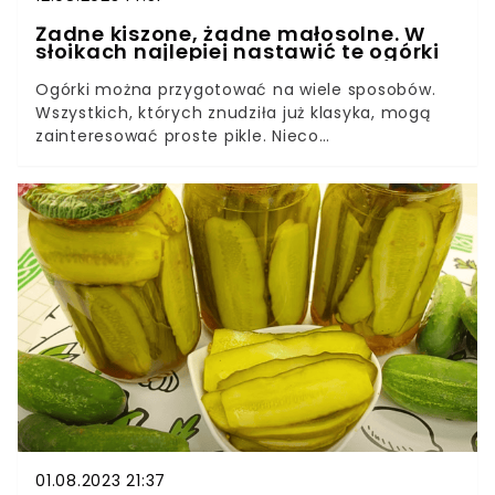
Żadne kiszone, żadne małosolne. W
słoikach najlepiej nastawić te ogórki
Ogórki można przygotować na wiele sposobów.
Wszystkich, których znudziła już klasyka, mogą
zainteresować proste pikle. Nieco
zmodyfikowałam klasyczny przepis i wykonałam
je jedynie z sezonowego warzywa. Są jednak
równie smaczne i naprawdę warto spróbować.
01.08.2023 21:37