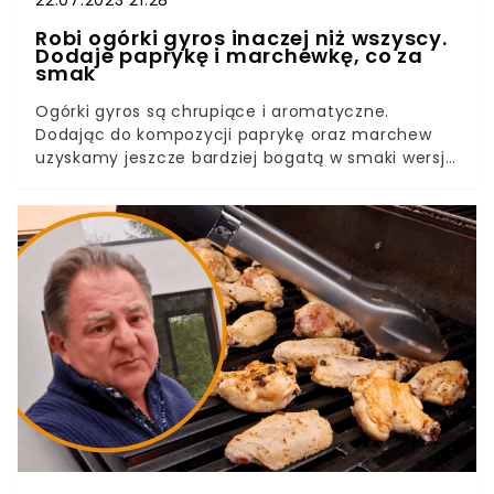
Robi ogórki gyros inaczej niż wszyscy.
Dodaje paprykę i marchewkę, co za
smak
Ogórki gyros są chrupiące i aromatyczne.
Dodając do kompozycji paprykę oraz marchew
uzyskamy jeszcze bardziej bogatą w smaki wersję
znanego frykasu. Właśnie teraz jest najlepszy
moment, by je przygotować, bo warzywa są
bardzo smaczne i stosunkowo tanie.