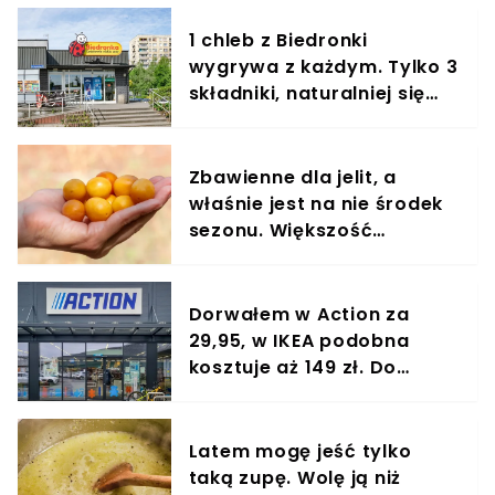
1 chleb z Biedronki
wygrywa z każdym. Tylko 3
składniki, naturalniej się
nie da
Zbawienne dla jelit, a
właśnie jest na nie środek
sezonu. Większość
powinna jeść garściami
Dorwałem w Action za
29,95, w IKEA podobna
kosztuje aż 149 zł. Do
kuchni nie ma lepszego
cudeńka
Latem mogę jeść tylko
taką zupę. Wolę ją niż