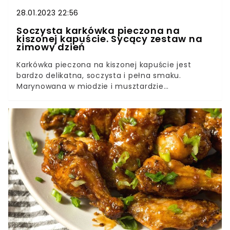
28.01.2023 22:56
Soczysta karkówka pieczona na
kiszonej kapuście. Sycący zestaw na
zimowy dzień
Karkówka pieczona na kiszonej kapuście jest
bardzo delikatna, soczysta i pełna smaku.
Marynowana w miodzie i musztardzie
wieprzowina i kapusta kiszona z kminkiem są
doskonałym połączeniem, które posmakuje
każdemu miłośnikowi mięsnych dań.Szukasz
pomysłu na szybki i pożywny obiad? Koniecznie
przygotuj karkówkę pieczoną. Sekretem smaku
jest kapusta kiszona i aromatyczne przyprawy.
Jedyne, co musisz zrobić, to zamarynować
mięso, przesmażyć kapustę i wszystko razem
włożyć do piekarnika. Karkówka będzie gotowa po
1,5 godziny pieczenia.Karkówkę pieczoną
przygotujesz z kilku podstawowych składników.
Mięso koniecznie natrzyj musztardą, miodem,
papryką mieloną i czosnkiem. Tak doprawiona