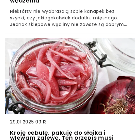
wędzenia
Niektórzy nie wyobrażają sobie kanapek bez
szynki, czy jakiegokolwiek dodatku mięsnego.
Jednak sklepowe wędliny nie zawsze są dobrym
wyborem, ze względu na to, jaki mają skład.
Dlatego najlepiej przyrządzić swój własny dodatek
na kanapkę. Przedstawiamy wam przepis na
pyszny domowy baleron.
29.01.2025 09:13
Kroję cebulę, pakuję do słoika i
wlewam zalewę. Ten przepis musi