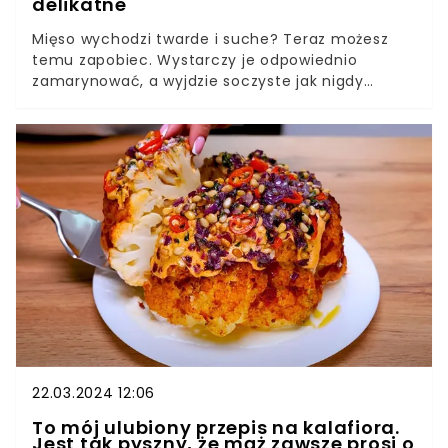
delikatne
Mięso wychodzi twarde i suche? Teraz możesz
temu zapobiec. Wystarczy je odpowiednio
zamarynować, a wyjdzie soczyste jak nigdy
dotąd. Sposób jest prosty i co najważniejsze
skuteczny.
22.03.2024 12:06
To mój ulubiony przepis na kalafiora.
Jest tak pyszny, że mąż zawsze prosi o