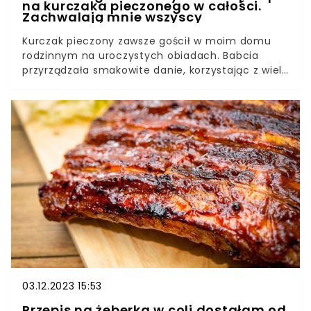
na kurczaka pieczonego w całości.
Zachwalają mnie wszyscy
Kurczak pieczony zawsze gościł w moim domu
rodzinnym na uroczystych obiadach. Babcia
przyrządzała smakowite danie, korzystając z wielu
aromatycznych dodatków. Niedawno podzieliła
się ze mną swoim przepisem. Musicie go
przetestować.
03.12.2023 15:53
Przepis na żeberka w coli dostałam od