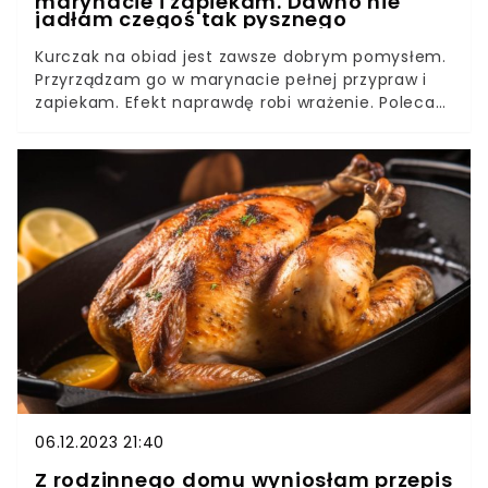
marynacie i zapiekam. Dawno nie
jadłam czegoś tak pysznego
Kurczak na obiad jest zawsze dobrym pomysłem.
Przyrządzam go w marynacie pełnej przypraw i
zapiekam. Efekt naprawdę robi wrażenie. Polecam
sposób na apetyczne pałeczki kurczaka, które
będą smakowały całej rodzinie.
06.12.2023 21:40
Z rodzinnego domu wyniosłam przepis