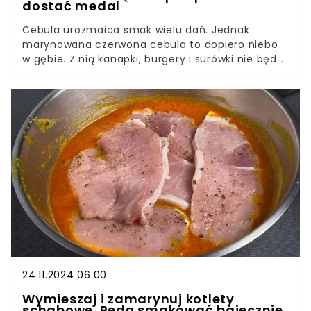
dostać medal
Cebula urozmaica smak wielu dań. Jednak
marynowana czerwona cebula to dopiero niebo
w gębie. Z nią kanapki, burgery i surówki nie będą
miały sobie równych. Przepis jest banalnie prosty
i błyskawiczny.
24.11.2024 06:00
Wymieszaj i zamarynuj kotlety
schabowe. Będą smakować bajecznie