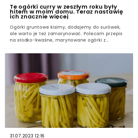
Te ogórki curry w zeszłym roku były
hitem w moim domu. Teraz nastawię
ich znacznie więcej
Ogórki gruntowe kisimy, dodajemy do surówek,
ale warto je też zamarynować. Polecam przepis
na słodko-kwaśne, marynowane ogórki z
dodatkiem curry. W zeszłym roku były one hitem
w mojej rodzinie. Te przetwory są świetnym
dodatkiem do dań obiadowych i kanapek i znikają
w mgnieniu oka.
31.07.2023 12:16