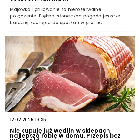
Majówka i grillowanie to nierozerwalne
połączenie. Piękna, słoneczna pogoda jeszcze
bardziej zachęca do spotkań w gronie
najbliższych i serwowania przeróżnych specjałów
prosto z ogniska, czy rusztu. W majówkę
koniecznie przygotuj kurczaka w marynacie,
dzięki której mięso będzie soczyste, jak nigdy.
Goście będą zachwyceni.
12.02.2025 19:35
Nie kupuję już wędlin w sklepach,
najlepszą robię w domu. Przepis bez