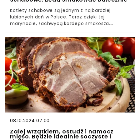
Kotlety schabowe są jednym z najbardziej
lubianych dań w Polsce. Teraz dzięki tej
marynacie, zachwycą każdego smakosza.
Składniki marynaty sprawiają, że tak przyrządzone
schabowe nie mają sobie równych. Nigdy takich
nie jadłeś.
08.10.2024 07:00
Zalej wrzątkiem, ostudź i namocz
mięso. Będzie idealnie soczyste i