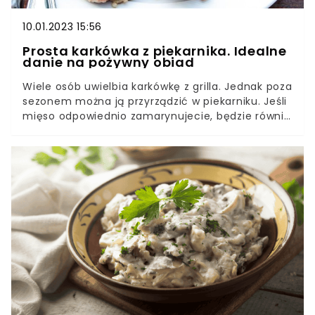
10.01.2023 15:56
Prosta karkówka z piekarnika. Idealne
danie na pożywny obiad
Wiele osób uwielbia karkówkę z grilla. Jednak poza
sezonem można ją przyrządzić w piekarniku. Jeśli
mięso odpowiednio zamarynujecie, będzie równie
aromatyczne i soczyste. Do upieczenia plastrów
karkówki nie potrzeba wiele czasu, więc takie
danie możecie zaserwować na obiad nawet w
tygodniu. Pieczoną karkówkę przygotujesz
błyskawicznie. Będzie o wiele smaczniejsza niż z
grilla. Sekretem jest odpowiednia marynata z
ketchupu, majonezu i przypraw, w tym czosnku
granulowanego i suszonego majeranku. Mięso
marynuj przez 2 godziny. Pieczoną karkówkę
wstaw do piekarnika razem z pokrojonymi
ziemniakami, marchewką i cebulą. Całość skrop
delikatnie oliwą z oliwek i piecz pod przykryciem.
Jeśli chcesz, żeby karczek delikatnie się przypiekł,