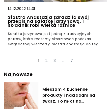
14.12.2022 14:31
Siostra Anastazja zdradziła swój
przepis na sałatkę jarzynową. 1
składnik robi wielką różnicę
Sałatka jarzynowa jest jedną z tradycyjnych
potraw, które możemy skosztować podczas
świątecznej wieczerzy. Siostra Anastazja do tego
szczególnego dania dodaje 1 niestandardowy
składnik. Marynowane pieczarki zapewniają jej
lekko pikantny, octowy smak. Charakter tak
1
2
3
…
7
przyrządzonej sałatki jarzynowej podbił już
niejedno serce.W gąszczu przepisów na sałatkę
Najnowsze
jarzynową łatwo się zagubić. Aby mieć gwarancję
wyważonego smaku warto zdać się na recepturę
popularnej zakonnicy. Siostra Anastazja proporcje
Mieszam 4 kuchenne
w swojej sałatce jarzynowej ma dopracowane do
produkty i nakładam na
perfekcji.
twarz. To młot na
zmarszczki