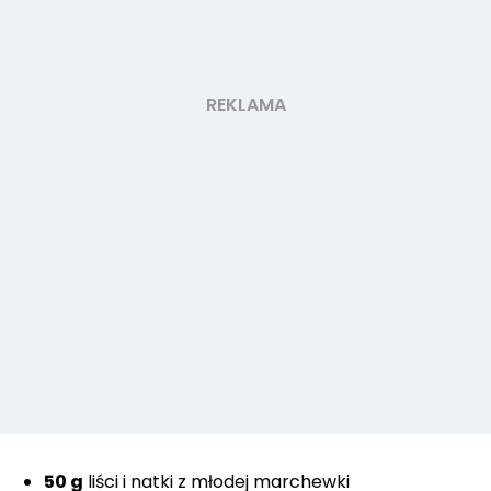
50 g
liści i natki z młodej marchewki