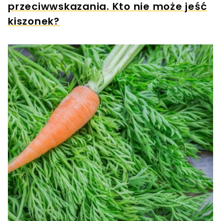
przeciwwskazania. Kto nie może jeść
kiszonek?