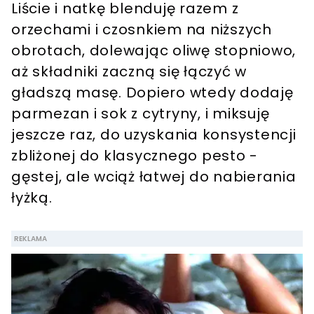
Liście i natkę blenduję razem z
orzechami i czosnkiem na niższych
obrotach, dolewając oliwę stopniowo,
aż składniki zaczną się łączyć w
gładszą masę. Dopiero wtedy dodaję
parmezan i sok z cytryny, i miksuję
jeszcze raz, do uzyskania konsystencji
zbliżonej do klasycznego pesto -
gęstej, ale wciąż łatwej do nabierania
łyżką.