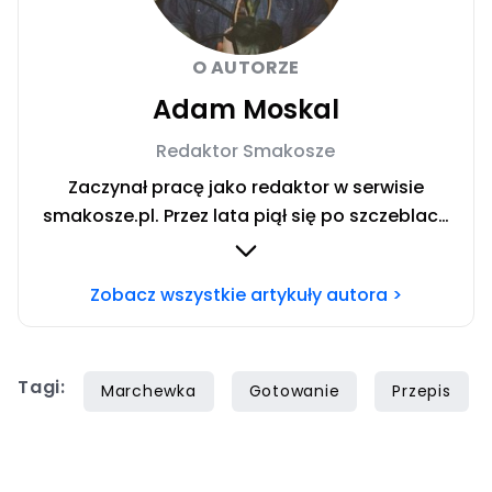
O AUTORZE
Adam Moskal
Redaktor Smakosze
Zaczynał pracę jako redaktor w serwisie
smakosze.pl. Przez lata piął się po szczeblach
przez stanowiska wydawnicze, w serwisach
pyszne.pl, smakosze.pl, domekiogrodek.pl
Zobacz wszystkie artykuły autora >
oraz papilot.pl. Przez ponad rok dbał o serwis
domekiogrodek.pl jako redaktor naczelny.
Profesjonalnie kulinariami zajmuje się ponad
Tagi:
siedem lat, lecz gotowaniem i pisaniem o
Marchewka
Gotowanie
Przepis
jedzeniu interesuje się już od dzieciństwa.
Współpracę z Iberionem rozpoczął w 2020
roku.