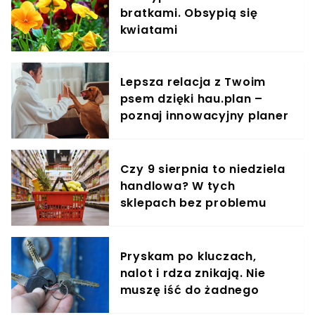
bratkami. Obsypią się
kwiatami
Lepsza relacja z Twoim
psem dzięki hau.plan –
poznaj innowacyjny planer
treningowy
Czy 9 sierpnia to niedziela
handlowa? W tych
sklepach bez problemu
zrobisz zakupy
Pryskam po kluczach,
nalot i rdza znikają. Nie
muszę iść do żadnego
śluzarza