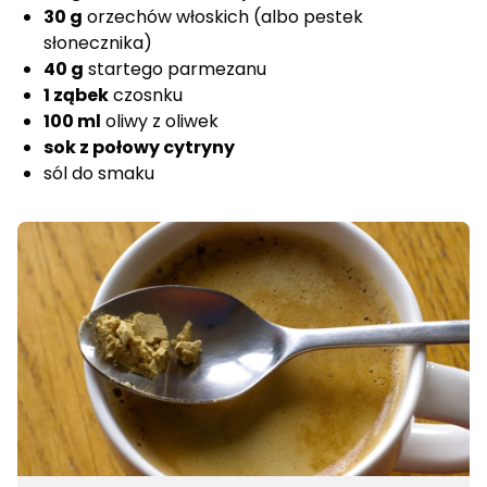
30 g
orzechów włoskich (albo pestek
słonecznika)
40 g
startego parmezanu
1 ząbek
czosnku
100 ml
oliwy z oliwek
sok z połowy cytryny
sól do smaku