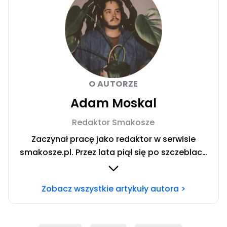
O AUTORZE
Adam Moskal
Redaktor Smakosze
Zaczynał pracę jako redaktor w serwisie
smakosze.pl. Przez lata piął się po szczeblach
przez stanowiska wydawnicze, w serwisach
pyszne.pl, smakosze.pl, domekiogrodek.pl
Zobacz wszystkie artykuły autora >
oraz papilot.pl. Przez ponad rok dbał o serwis
domekiogrodek.pl jako redaktor naczelny.
Profesjonalnie kulinariami zajmuje się ponad