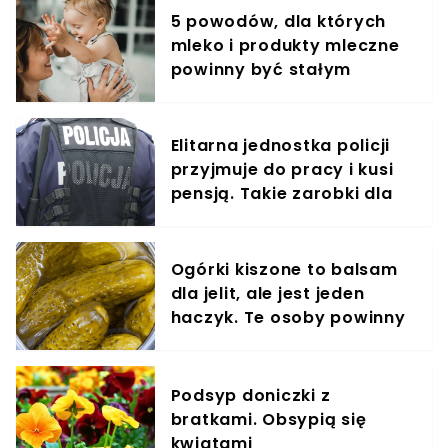
5 powodów, dla których
mleko i produkty mleczne
powinny być stałym
elementem diety roczniaka
Elitarna jednostka policji
przyjmuje do pracy i kusi
pensją. Takie zarobki dla
"łowców cieni"
Ogórki kiszone to balsam
dla jelit, ale jest jeden
haczyk. Te osoby powinny
omijać je szerokim łukiem
Podsyp doniczki z
bratkami. Obsypią się
kwiatami