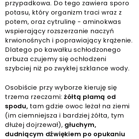
przypadkowa. Do tego zawiera sporo
potasu, który organizm traci wraz z
potem, oraz cytrulinę - aminokwas
wspierający rozszerzanie naczyń
krwionośnych i poprawiający krążenie.
Dlatego po kawałku schłodzonego
arbuza czujemy się ochłodzeni
szybciej niż po zwykłej szklance wody.
Osobiście przy wyborze kieruję się
trzema rzeczami:
żółtą plamą od
spodu,
tam gdzie owoc leżał na ziemi
(im ciemniejsza i bardziej żółta, tym
dłużej dojrzewał),
głuchym,
dudniącym dźwiękiem po opukaniu