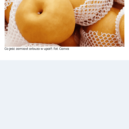
Co jeść zamiast arbuza w upał?; Fot. Canva