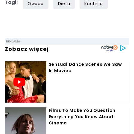
Tagi:
siedem lat, lecz gotowaniem i pisaniem o
Owoce
Dieta
Kuchnia
jedzeniu interesuje się już od dzieciństwa.
Współpracę z Iberionem rozpoczął w 2020
roku.