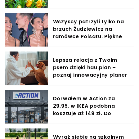
Wszyscy patrzyli tylko na
brzuch Żudziewicz na
ramówce Polsatu. Piękne
sceny na czerwonym
dywanie
Lepsza relacja z Twoim
psem dzięki hau.plan –
poznaj innowacyjny planer
treningowy
Dorwałem w Action za
29,95, w IKEA podobna
kosztuje aż 149 zł. Do
kuchni nie ma lepszego
cudeńka
Wyraź siebie na szkolnym