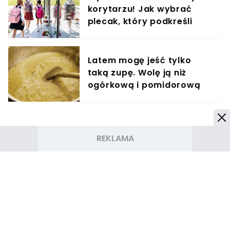
korytarzu! Jak wybrać
plecak, który podkreśli
Twój styl i osobowość?
Latem mogę jeść tylko
taką zupę. Wolę ją niż
ogórkową i pomidorową
razem wzięte
NASZE SERWISY