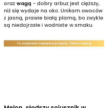
oraz
wagą
- dobry arbuz jest cięższy,
niż się wydaje na oko. Unikam owoców
z jasną, prawie białą plamą, bo zwykle
są niedojrzałe i wodniste w smaku.
Melon, słodszy sojusznik w