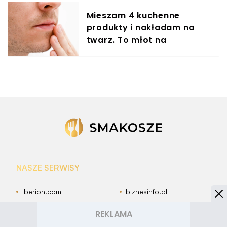
Mieszam 4 kuchenne
produkty i nakładam na
twarz. To młot na
zmarszczki
NASZE SERWISY
Iberion.com
biznesinfo.pl
rolnikinfo.pl
gotowanie.smakosze.pl
goniec.pl
news.swiatgwiazd.pl