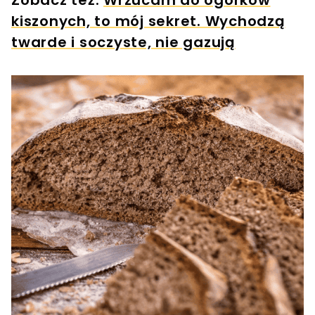
Zobacz też:
Wrzucam do ogórków
kiszonych, to mój sekret. Wychodzą
twarde i soczyste, nie gazują