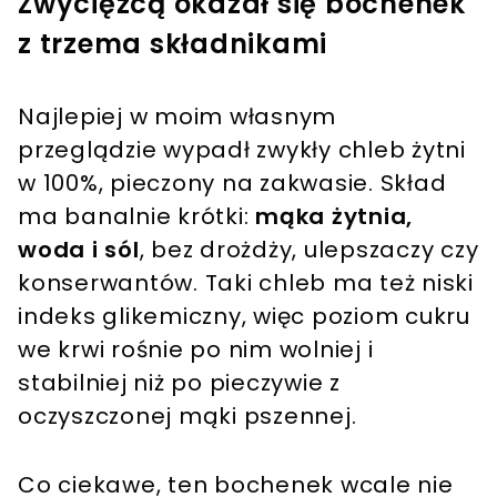
Zwycięzcą okazał się bochenek
z trzema składnikami
Najlepiej w moim własnym
przeglądzie wypadł zwykły chleb żytni
w 100%, pieczony na zakwasie. Skład
ma banalnie krótki:
mąka żytnia,
woda i sól
, bez drożdży, ulepszaczy czy
konserwantów. Taki chleb ma też niski
indeks glikemiczny, więc poziom cukru
we krwi rośnie po nim wolniej i
stabilniej niż po pieczywie z
oczyszczonej mąki pszennej.
Co ciekawe, ten bochenek wcale nie