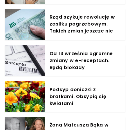
elementem diety roczniaka
Rząd szykuje rewolucję w
zasiłku pogrzebowym.
Takich zmian jeszcze nie
było, padł konkretny
termin
Od 13 września ogromne
zmiany w e-receptach.
Będą blokady
Podsyp doniczki z
bratkami. Obsypią się
kwiatami
Żona Mateusza Bąka w