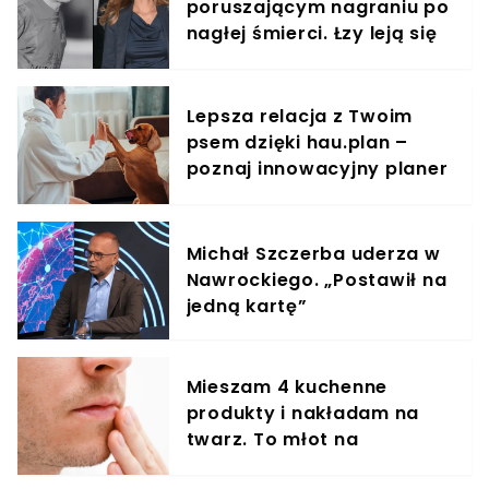
poruszającym nagraniu po
nagłej śmierci. Łzy leją się
strumieniami
Lepsza relacja z Twoim
psem dzięki hau.plan –
poznaj innowacyjny planer
treningowy
Michał Szczerba uderza w
Nawrockiego. „Postawił na
jedną kartę”
Mieszam 4 kuchenne
produkty i nakładam na
twarz. To młot na
zmarszczki