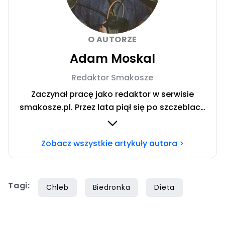
O AUTORZE
Adam Moskal
Redaktor Smakosze
Zaczynał pracę jako redaktor w serwisie
smakosze.pl. Przez lata piął się po szczeblach
przez stanowiska wydawnicze, w serwisach
pyszne.pl, smakosze.pl, domekiogrodek.pl
Zobacz wszystkie artykuły autora >
oraz papilot.pl. Przez ponad rok dbał o serwis
domekiogrodek.pl jako redaktor naczelny.
Profesjonalnie kulinariami zajmuje się ponad
Tagi:
siedem lat, lecz gotowaniem i pisaniem o
Chleb
Biedronka
Dieta
jedzeniu interesuje się już od dzieciństwa.
Współpracę z Iberionem rozpoczął w 2020
roku.