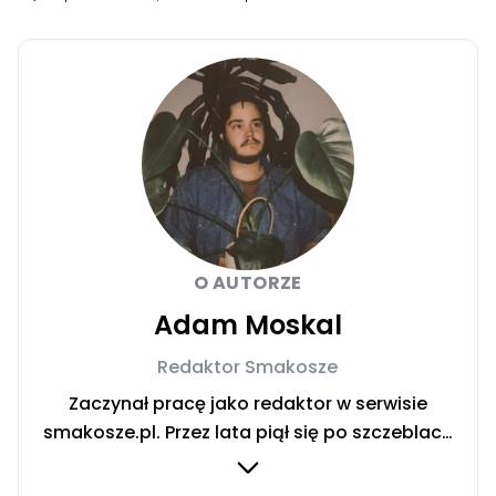
O AUTORZE
Adam Moskal
Redaktor Smakosze
Zaczynał pracę jako redaktor w serwisie
smakosze.pl. Przez lata piął się po szczeblach
przez stanowiska wydawnicze, w serwisach
pyszne.pl, smakosze.pl, domekiogrodek.pl