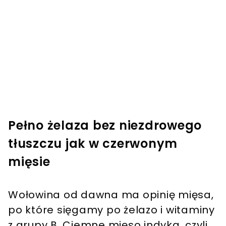
Pełno żelaza bez niezdrowego
tłuszczu jak w czerwonym
mięsie
Wołowina od dawna ma opinię mięsa,
po które sięgamy po żelazo i witaminy
z grupy B. Ciemne mięso indyka, czyli