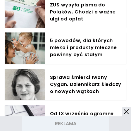
ZUS wysyła pisma do
Polaków. Chodzi o ważne
ulgi od opłat
5 powodów, dla których
mleko i produkty mleczne
powinny być stałym
elementem diety roczniaka
Sprawa śmierci Iwony
Cygan. Dziennikarz śledczy
o nowych wątkach
Od 13 września ogromne
zmiany w e-receptach.
Będą blokady