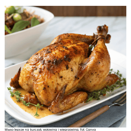
Mięso lepsze niż kurczak, wołowina i wieprzowina; Fot. Canva