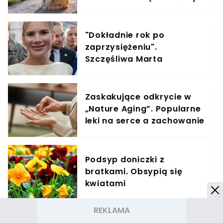
kotów
"Dokładnie rok po
zaprzysiężeniu".
Szczęśliwa Marta
Nawrocka z dumą ogłasza
Zaskakujące odkrycie w
„Nature Aging”. Popularne
leki na serce a zachowanie
komórek rakowych
Podsyp doniczki z
bratkami. Obsypią się
kwiatami
Lepsza relacja z Twoim