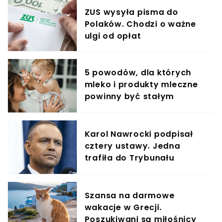
ZUS wysyła pisma do
Polaków. Chodzi o ważne
ulgi od opłat
5 powodów, dla których
mleko i produkty mleczne
powinny być stałym
elementem diety roczniaka
Karol Nawrocki podpisał
cztery ustawy. Jedna
trafiła do Trybunału
Konstytucyjnego
Szansa na darmowe
wakacje w Grecji.
Poszukiwani są miłośnicy