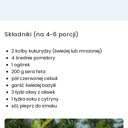
Składniki (na 4-6 porcji)
2 kolby kukurydzy (świeżej lub mrożonej)
4 średnie pomidory
1 ogórek
200 g sera feta
pół czerwonej cebuli
garść świeżej bazylii
3 łyżki oliwy z oliwek
1 łyżka soku z cytryny
sól, pieprz do smaku