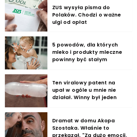
ZUS wysyła pisma do
Polaków. Chodzi o ważne
ulgi od opłat
5 powodów, dla których
mleko i produkty mleczne
powinny być stałym
elementem diety roczniaka
Ten viralowy patent na
upał w ogóle u mnie nie
działał. Winny był jeden
błąd
Dramat w domu Akopa
Szostaka. Właśnie to
przekazał. "Za dużo emocji,