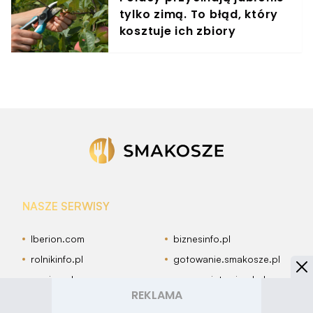
tylko zimą. To błąd, który
kosztuje ich zbiory
NASZE SERWISY
Iberion.com
biznesinfo.pl
rolnikinfo.pl
gotowanie.smakosze.pl
goniec.pl
news.swiatgwiazd.pl
pacjenci.pl
goracetematy.pl