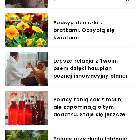
strachu i bezsilności"
Podsyp doniczki z
bratkami. Obsypią się
kwiatami
Lepsza relacja z Twoim
psem dzięki hau.plan –
poznaj innowacyjny planer
treningowy
Polacy robią sok z malin,
ale zapominają o tym
dodatku. Staje się jeszcze
zdrowszy
Polacy przycinają jabłonie