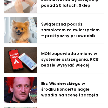
ponad 20 latach. Sklep
internetowy już przestał
działać
Świąteczna podróż
samolotem ze zwierzęciem
– praktyczny przewodnik
MON zapowiada zmiany w
systemie ostrzegania. RCB
będzie wysyłać więcej
SMS-ów
Eks Wiśniewskiego w
środku koncertu nagle
wpadła na scenę i zaczęła
krzyczeć. Publika zamarła