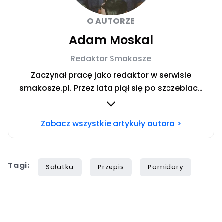
O AUTORZE
Adam Moskal
Redaktor Smakosze
Zaczynał pracę jako redaktor w serwisie
smakosze.pl. Przez lata piął się po szczeblach
przez stanowiska wydawnicze, w serwisach
pyszne.pl, smakosze.pl, domekiogrodek.pl
Zobacz wszystkie artykuły autora >
oraz papilot.pl. Przez ponad rok dbał o serwis
domekiogrodek.pl jako redaktor naczelny.
Profesjonalnie kulinariami zajmuje się ponad
Tagi:
siedem lat, lecz gotowaniem i pisaniem o
Sałatka
Przepis
Pomidory
jedzeniu interesuje się już od dzieciństwa.
Współpracę z Iberionem rozpoczął w 2020
roku.