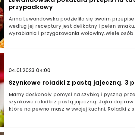
przypadkowy
Anna Lewandowska podzieliła się swoim przepis
według jej receptury jest delikatny i pełen smaku
wyrabiania i przygotowania wołowiny.Wiele osób
radzi, by kawałek wołowiny bardzo drobno posi
znaczenie. Do siekanej wołowiny koniecznie dodaj 
musztardę. To te składniki sprawią, że mięso stan
na tatara wykorzystany w artykule pochodzi z of
wykorzystaj polędwicę wołową lub ligawę. Te dwa
04.01.2023 04:00
przygotowania kultowej przystawki. Wyrobione w
Szynkowe roladki z pastą jajeczną. 3
aromatyczne. Lewandowska do tatara dodaje cebul
domowymi, warzywnymi chipsami. Do tatara możes
Mamy doskonały pomysł na szybką i pyszną przeką
oliwki, kapary, pieczarki konserwowe, ogórki.
szynkowe roladki z pastą jajeczną. Jajka dopraw
które na pewno masz w swojej kuchni. Roladki z 
każdemu.Szynkowe roladki są tanią i szybką prze
składników: szynki drobiowej, jajek, szczypiorku
Pastę jajeczną, którą będziesz nadziewać plastr