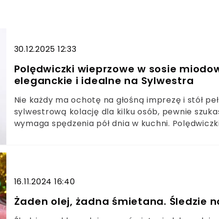
30.12.2025 12:33
Polędwiczki wieprzowe w sosie miod
eleganckie i idealne na Sylwestra
Nie każdy ma ochotę na głośną imprezę i stół peł
sylwestrową kolację dla kilku osób, pewnie szukas
wymaga spędzenia pół dnia w kuchni. Polędwic
idealnie wpisują się w ten scenariusz – są prost
polędwiczka wieprzowa to dobry wybór na kola
działa zawsze?Składniki, przepis i praktyczne po
16.11.2024 16:40
Żaden olej, żadna śmietana. Śledzie n