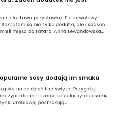
em na kultową przystawkę. Tatar wołowy
. Sekretem są nie tylko dodatki, ale i sposób
 mieli mięso do tatara. Anna Lewandowska
ekać. Sposób przyrządzenia mięsa ma ogromne
również łyżkę zimnej wody, oliwę z oliwek i
ie się delikatne, miękkie i pełne smaku.Przepis
icjalnej strony Anny Lewandowskiej. Do tatara
 rodzaje wołowiny świetnie sprawdzą się do
 odpowiedni sposób są delikatne i bardzo
 popularne sosy dodają im smaku
ę i szczypiorek, a całe danie podaje z
z dodać również ulubione składniki, np.
skę na co dzień i od święta. Przygotuj
 szczypiorkiem i trzema popularnymi sosami,
szynki drobiowej posmakują
kąską, którą zrobisz z kilku podstawowych
. Większość z nich z pewnością masz w domu.
y szynki dopraw 3 popularnymi sosami, a