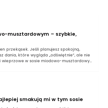
owo-musztardowym – szybkie,
en przekąsek. Jeśli planujesz spokojną,
z dania, które wygląda „odświętnie”, ale nie
zki wieprzowe w sosie miodowo-musztardowym
e, konkretne i bardzo uniwersalne.Dlaczego
cję?Co sprawia, że sos miodowo-musztardowy
rady
ajlepiej smakują mi w tym sosie