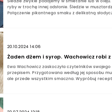
Śledzie zwykle podajemy w śmietanie lub w oleju
ryby w trochę innej odsłonie. Śledzie w musztar
Połączenie pikantnego smaku z delikatną słodyc
20.10.2024 14:06
Żaden dżem i syrop. Wachowicz robi 
Ewa Wachowicz zaskoczyła czytelników swojego bl
przepisem. Przygotowana według jej sposobu mu
ale przede wszystkim smaczna. Wypróbuj receptur
przysmak będziesz robić bardzo często.