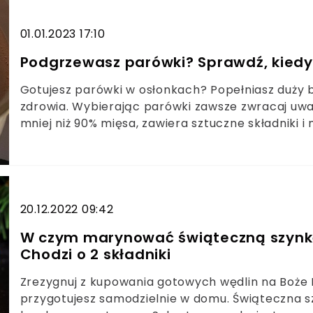
będzie wyraźna w smaku i bardzo aromatyczna.Sz
musztardy, tartego chrzanu i majonezu dosłownie
01.01.2023 17:10
drobiowa rewelacyjnie łączy się z pastą, tworz
okazję.Szynkowe roladki z pastą jajeczną po prz
Podgrzewasz parówki? Sprawdź, kiedy n
muszą się dobrze schłodzić, wtedy będą jeszcze
Gotujesz parówki w osłonkach? Popełniasz duży 
lodówce maksymalnie do 2 dni po przygotowaniu
zdrowia. Wybierając parówki zawsze zwracaj uwagę
mniej niż 90% mięsa, zawiera sztuczne składniki 
świetnym pomysłem na śniadanie, podwieczorek 
chleba, musztardą, ketchupem są szybkie w prz
zapiec również w cieście francuskim i w ten sp
przekąskę.Niektóre parówki zawinięte są w foliow
To poważny błąd, który może przyczynić się do
20.12.2022 09:42
zdrowotnych. Sztuczne osłonki zawsze należy z
W czym marynować świąteczną szynkę?
parówki, zawsze zwracaj uwagę na ich skład. W sk
Chodzi o 2 składniki
ale są również i takie, które z mięsem mają niew
mięsa oddzielanego mechanicznie i takiego, któr
Zrezygnuj z kupowania gotowych wędlin na Boże 
uwagę na substancje chemiczne.
przygotujesz samodzielnie w domu. Świąteczna sz