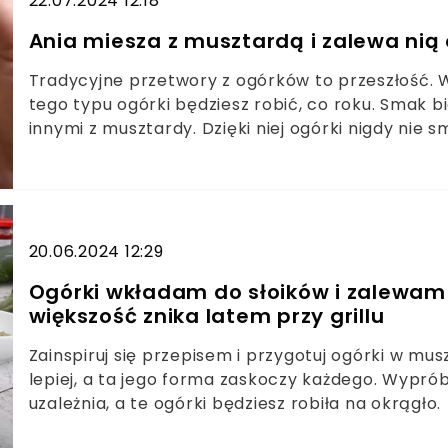
22.07.2024 12:18
Ania miesza z musztardą i zalewa nią 
Tradycyjne przetwory z ogórków to przeszłość. W
tego typu ogórki będziesz robić, co roku. Smak b
innymi z musztardy. Dzięki niej ogórki nigdy nie 
20.06.2024 12:29
Ogórki wkładam do słoików i zalewam 
większość znika latem przy grillu
Zainspiruj się przepisem i przygotuj ogórki w mu
lepiej, a ta jego forma zaskoczy każdego. Wyprób
uzależnia, a te ogórki będziesz robiła na okrągło.