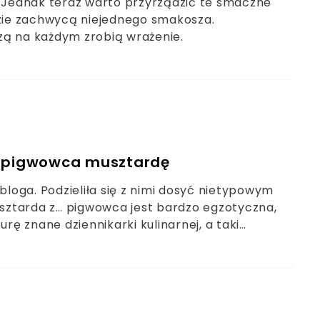
. Jednak teraz warto przyrządzić te smaczne
dzie zachwycą niejednego smakosza.
zą na każdym zrobią wrażenie.
z pigwowca musztardę
oga. Podzieliła się z nimi dosyć nietypowym
sztarda z… pigwowca jest bardzo egzotyczna,
ę znane dziennikarki kulinarnej, a taki