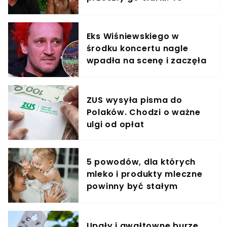
znalazł
Eks Wiśniewskiego w
środku koncertu nagle
wpadła na scenę i zaczęła
krzyczeć. Publika zamarła
ZUS wysyła pisma do
Polaków. Chodzi o ważne
ulgi od opłat
5 powodów, dla których
mleko i produkty mleczne
powinny być stałym
elementem diety roczniaka
Upały i gwałtowne burze