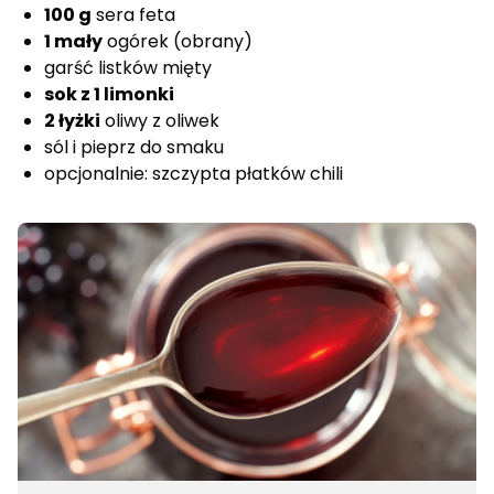
100 g
sera feta
1 mały
ogórek (obrany)
garść listków mięty
sok z 1 limonki
2 łyżki
oliwy z oliwek
sól i pieprz do smaku
opcjonalnie: szczypta płatków chili