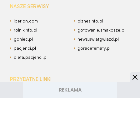
NASZE SERWISY
Iberion.com
biznesinfo.pl
rolnikinfo.pl
gotowanie.smakosze.pl
goniec.pl
news.swiatgwiazd.pl
pacjenci.pl
goracetematy.pl
dieta.pacjenci.pl
PRZYDATNE LINKI
Archiwum
Autorzy artykułów
Kontakt
Mapa serwisu
Reklama w Smakosze.pl