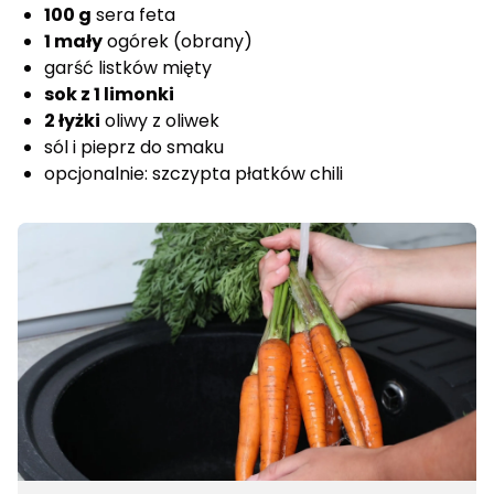
100 g
sera feta
1 mały
ogórek (obrany)
garść listków mięty
sok z 1 limonki
2 łyżki
oliwy z oliwek
sól i pieprz do smaku
opcjonalnie: szczypta płatków chili