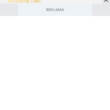
PRZYDATNE LINKI
Archiwum
Autorzy artykułów
Kontakt
Mapa serwisu
Reklama w Smakosze.pl
OBSERWUJ NAS
Polityka prywatności
Kontakt
Regulamin