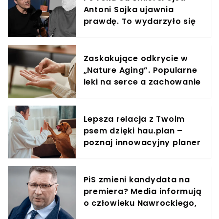
Antoni Sojka ujawnia
prawdę. To wydarzyło się
w Sopocie
Zaskakujące odkrycie w
„Nature Aging”. Popularne
leki na serce a zachowanie
komórek rakowych
Lepsza relacja z Twoim
psem dzięki hau.plan –
poznaj innowacyjny planer
treningowy
PiS zmieni kandydata na
premiera? Media informują
o człowieku Nawrockiego,
jest reakcja Kaczyńskiego